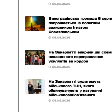
06.08.2026
Виноградівська громада 6 серп
попрощається із полеглим
захисником Ігнатом
Роздяловським
06.08.2026
На Закарпатті викрили дві схем
незаконного переправлення
ухилянтів за кордон
06.08.2026
На Закарпатті судитимуть
військового ТЦК, якого
обвинувачують у катуванні
військовозобов’язаного
05.08.2026