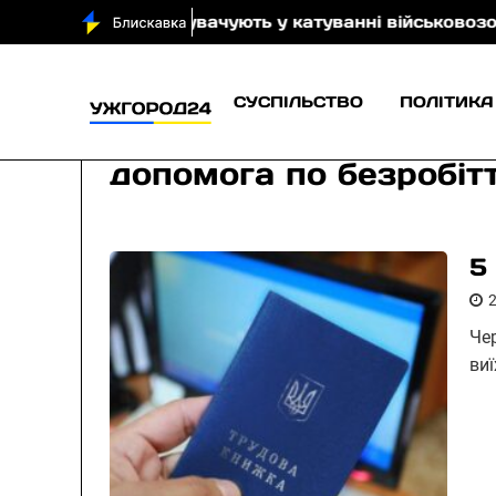
якого обвинувачують у катуванні військовозобов’яза
СУСПІЛЬСТВО
ПОЛІТИКА
допомога по безробіт
5
Че
ви