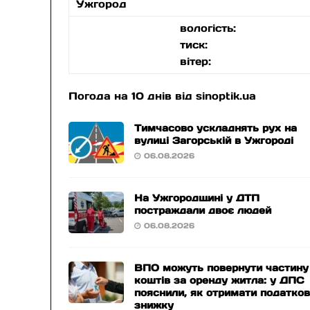
Ужгород
вологість:
тиск:
вітер:
Погода на 10 днів від
sinoptik.ua
Тимчасово ускладнять рух на
вулиці Загорській в Ужгороді
06.08.2026
На Ужгородщині у ДТП
постраждали двоє людей
06.08.2026
ВПО можуть повернути частину
коштів за оренду житла: у ДПС
пояснили, як отримати податко
знижку