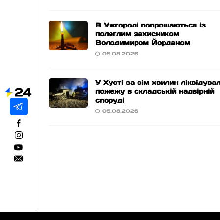
В Ужгороді попрощаються із
полеглим захисником
Володимиром Йорданом
05.08.2026
У Хусті за сім хвилин ліквідува
пожежу в складській надвірній
споруді
05.08.2026