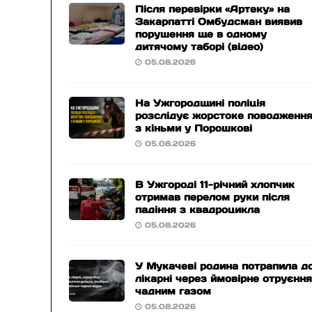
Після перевірки «Артеку» на
Закарпатті Омбудсман виявив
порушення ще в одному
дитячому таборі (відео)
05.08.2026
На Ужгородщині поліція
розслідує жорстоке поводженн
з кіньми у Порошкові
05.08.2026
В Ужгороді 11-річний хлопчик
отримав перелом руки після
падіння з квадроцикла
05.08.2026
У Мукачеві родина потрапила д
лікарні через ймовірне отруєнн
чадним газом
05.08.2026