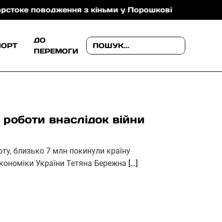
поводження з кіньми у Порошкові
В Ужгороді поп
ДО
ПОРТ
ПЕРЕМОГИ
 роботи внаслідок війни
ту, близько 7 млн покинули країну
економіки України Тетяна Бережна
[…]