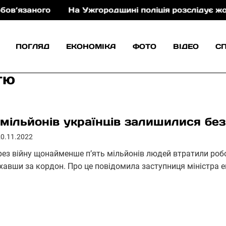
ного
На Ужгородщині поліція розслідує жорстоке 
ПОГЛЯД
ЕКОНОМІКА
ФОТО
ВІДЕО
С
тю
 мільйонів українців залишилися без
20.11.2022
рез війну щонайменше п’ять мільйонів людей втратили робо
їхавши за кордон. Про це повідомила заступниця міністра 