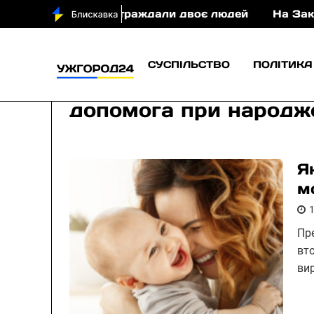
і у ДТП постраждали двоє людей
На Закарпатті 
СУСПІЛЬСТВО
ПОЛІТИКА
допомога при народж
Я
м
Пр
вт
ви