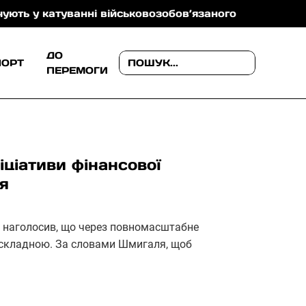
атуванні військовозобов’язаного
На Ужгородщині 
ДО
ПОРТ
ПЕРЕМОГИ
ніціативи фінансової
ня
у наголосив, що через повномасштабне
я складною. За словами Шмигаля, щоб