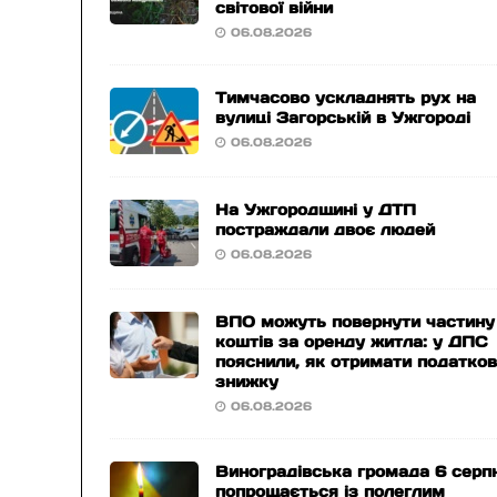
світової війни
06.08.2026
Тимчасово ускладнять рух на
вулиці Загорській в Ужгороді
06.08.2026
На Ужгородщині у ДТП
постраждали двоє людей
06.08.2026
ВПО можуть повернути частину
коштів за оренду житла: у ДПС
пояснили, як отримати податко
знижку
06.08.2026
Виноградівська громада 6 серп
попрощається із полеглим