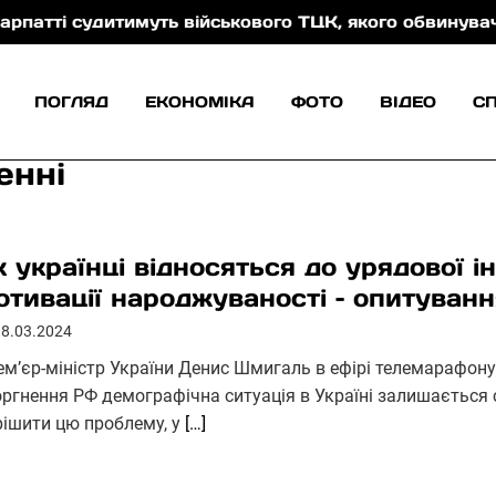
судитимуть військового ТЦК, якого обвинувачують у к
ПОГЛЯД
ЕКОНОМІКА
ФОТО
ВІДЕО
С
енні
к українці відносяться до урядової і
отивації народжуваності – опитуван
18.03.2024
ем’єр-міністр України Денис Шмигаль в ефірі телемарафон
оргнення РФ демографічна ситуація в Україні залишаєтьс
рішити цю проблему, у
[…]