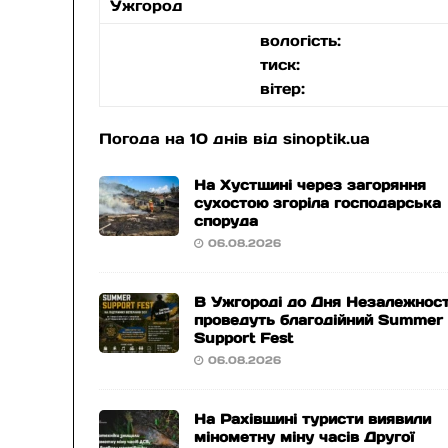
Ужгород
вологість:
тиск:
вітер:
Погода на 10 днів від
sinoptik.ua
На Хустщині через загоряння
сухостою згоріла господарська
споруда
06.08.2026
В Ужгороді до Дня Незалежност
проведуть благодійний Summer
Support Fest
06.08.2026
На Рахівщині туристи виявили
мінометну міну часів Другої