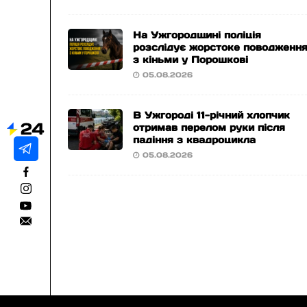
На Ужгородщині поліція
розслідує жорстоке поводженн
з кіньми у Порошкові
05.08.2026
В Ужгороді 11-річний хлопчик
отримав перелом руки після
падіння з квадроцикла
05.08.2026