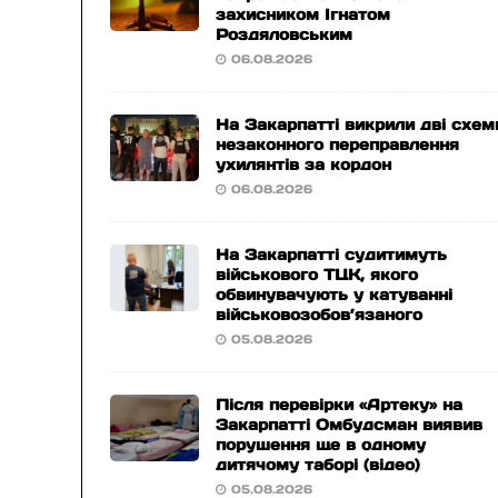
захисником Ігнатом
Роздяловським
06.08.2026
На Закарпатті викрили дві схем
незаконного переправлення
ухилянтів за кордон
06.08.2026
На Закарпатті судитимуть
військового ТЦК, якого
обвинувачують у катуванні
військовозобов’язаного
05.08.2026
Після перевірки «Артеку» на
Закарпатті Омбудсман виявив
порушення ще в одному
дитячому таборі (відео)
05.08.2026