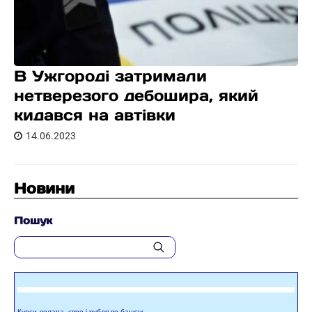
В Ужгороді затримали
нетверезого дебошира, який
кидався на автівки
14.06.2023
Новини
Пошук
Курси долара, євро і рубля по банках