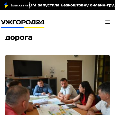
МОМ запустила безкоштовну онлайн-гру, яка навча
дорога