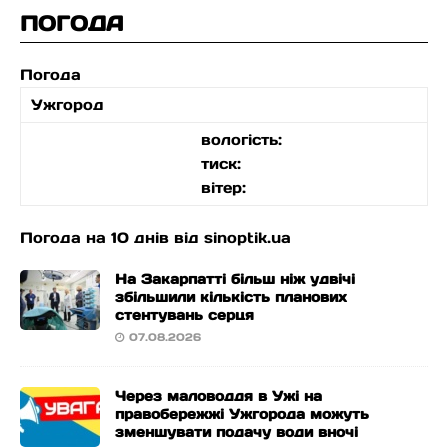
ПОГОДА
Погода
Ужгород
вологість:
тиск:
вітер:
Погода на 10 днів від
sinoptik.ua
На Закарпатті більш ніж удвічі
збільшили кількість планових
стентувань серця
07.08.2026
Через маловоддя в Ужі на
правобережжі Ужгорода можуть
зменшувати подачу води вночі