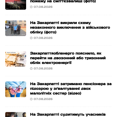
пожежу на сміттєзвалищі (фото)
07.08.2026
На Закарпатті викрили схему
незаконного виключення з військового
обліку (фото)
07.08.2026
Закарпаттяобленерго пояснило, як
перейти на двозонний або тризонний
облік електроенергії
07.08.2026
На Закарпатті затримано пенсіонера за
підозрою у зґвалтуванні двох
малолітніх сестер (відео)
07.08.2026
На Закарпатті судитимуть учасників