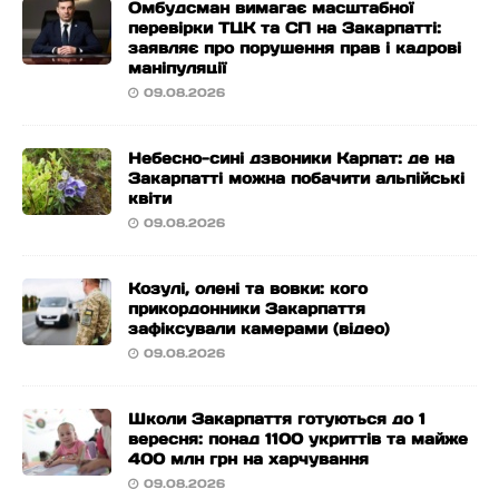
Омбудсман вимагає масштабної
перевірки ТЦК та СП на Закарпатті:
заявляє про порушення прав і кадрові
маніпуляції
09.08.2026
Небесно-сині дзвоники Карпат: де на
Закарпатті можна побачити альпійські
квіти
09.08.2026
Козулі, олені та вовки: кого
прикордонники Закарпаття
зафіксували камерами (відео)
09.08.2026
Школи Закарпаття готуються до 1
вересня: понад 1100 укриттів та майже
400 млн грн на харчування
09.08.2026