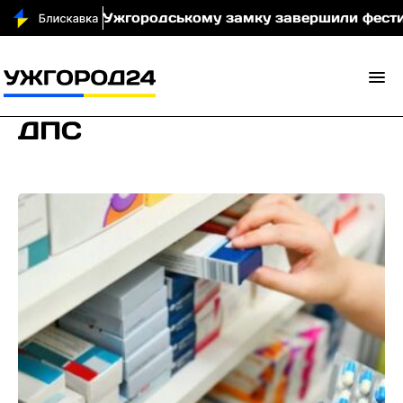
зорями: в Ужгородському замку завершили фестиваль «
ДПС