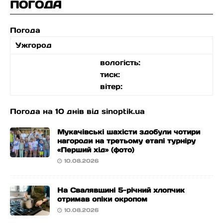
ПОГОДА
Погода
Ужгород
вологість:
тиск:
вітер:
Погода на 10 днів від
sinoptik.ua
Мукачівські шахісти здобули чотири
нагороди на третьому етапі турніру
«Перший хід» (фото)
10.08.2026
На Свалявщині 5-річний хлопчик
отримав опіки окропом
10.08.2026