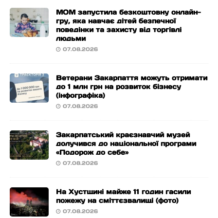
МОМ запустила безкоштовну онлайн-
гру, яка навчає дітей безпечної
поведінки та захисту від торгівлі
людьми
07.08.2026
Ветерани Закарпаття можуть отримати
до 1 млн грн на розвиток бізнесу
(інфографіка)
07.08.2026
Закарпатський краєзнавчий музей
долучився до національної програми
«Подорож до себе»
07.08.2026
На Хустщині майже 11 годин гасили
пожежу на сміттєзвалищі (фото)
07.08.2026