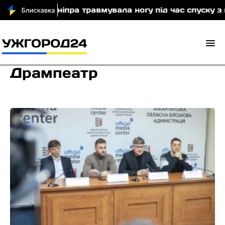
истка з Дніпра травмувала ногу під час спуску з гор
Дрампеатр