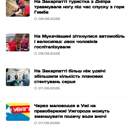
На Закарпатті туристка з Дніпра
травмувала ногу під час спуску з гори
Гимба
08.08.2026
На Мукачівщині зіткнулися автомобіль
і велосипед: двох чоловіків
госпіталізували
08.08.2026
На Закарпатті більш ніж удвічі
збільшили кількість планових
стентувань серця
07.08.2026
Через маловоддя в Ужі на
правобережжі Ужгорода можуть
зменшувати подачу води вночі
07.08.2026