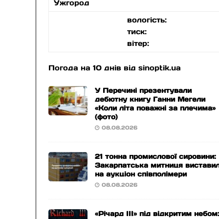
Ужгород
вологість:
тиск:
вітер:
Погода на 10 днів від
sinoptik.ua
У Перечині презентували
дебютну книгу Ганни Мегели
«Коли літа поважні за плечима»
(фото)
08.08.2026
21 тонна промислової сировини:
Закарпатська митниця вистави
на аукціон співполімери
08.08.2026
«Річард ІІІ» під відкритим небом