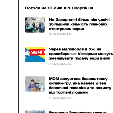
Погода на 10 днів від
sinoptik.ua
На Закарпатті більш ніж удвічі
збільшили кількість планових
стентувань серця
07.08.2026
Через маловоддя в Ужі на
правобережжі Ужгорода можут
зменшувати подачу води вночі
07.08.2026
МОМ запустила безкоштовну
онлайн-гру, яка навчає дітей
безпечної поведінки та захисту
від торгівлі людьми
07.08.2026
Ветерани Закарпаття можуть