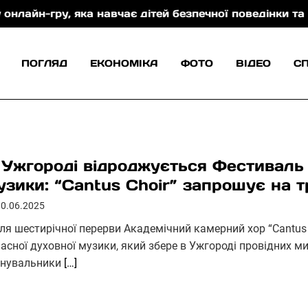
, яка навчає дітей безпечної поведінки та захисту в
ПОГЛЯД
ЕКОНОМІКА
ФОТО
ВІДЕО
С
 Ужгороді відроджується Фестиваль 
узики: “Cantus Choir” запрошує на т
10.06.2025
сля шестирічної перерви Академічний камерний хор “Cantu
асної духовної музики, який збере в Ужгороді провідних ми
нувальники
[…]