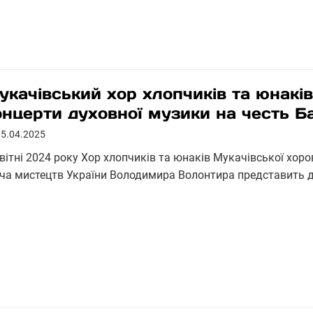
укачівський хор хлопчиків та юнаків
онцерти духовної музики на честь Б
05.04.2025
квітні 2024 року Хор хлопчиків та юнаків Мукачівської хор
яча мистецтв України Володимира Волонтира представить дв