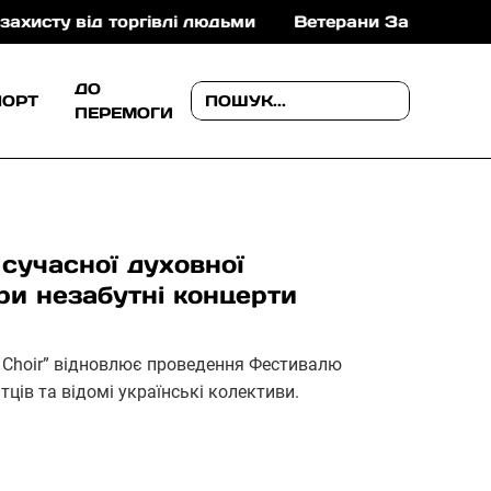
ід торгівлі людьми
Ветерани Закарпаття можуть от
ДО
ПОРТ
ПЕРЕМОГИ
сучасної духовної
ри незабутні концерти
s Choir” відновлює проведення Фестивалю
тців та відомі українські колективи.