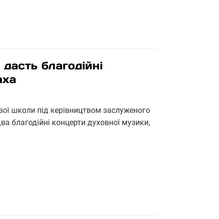
 дасть благодійні
аха
ової школи під керівництвом заслуженого
а благодійні концерти духовної музики,