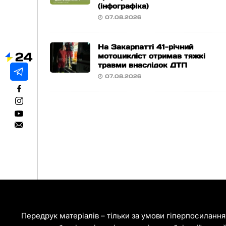
(інфографіка)
07.08.2026
На Закарпатті 41-річний
мотоцикліст отримав тяжкі
травми внаслідок ДТП
07.08.2026
Передрук матеріалів – тільки за умови гіперпосиланн