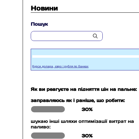
Новини
Пошук
Курси долара, євро і рубля по банках
Як ви реагуєте на підняття цін на пальне:
заправляюсь як і раніше, що робити:
30%
шукаю інші шляхи оптимізації витрат на
паливо:
30%