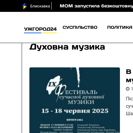
води вночі
МОМ запустила безкоштовну онлайн-гру
СУСПІЛЬСТВО
ПОЛІТИКА
Духовна музика
В
м
Пі
суч
Ша