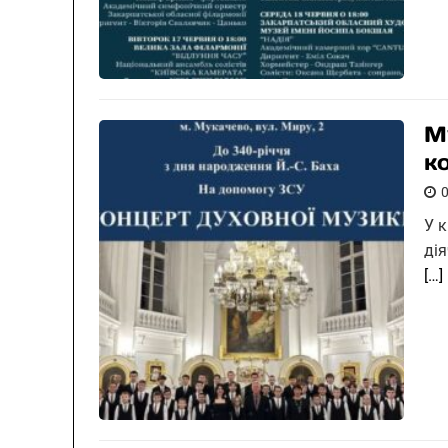
М
к
У 
ді
[…]