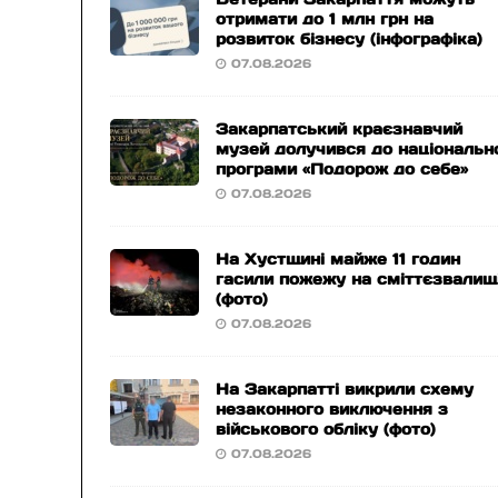
отримати до 1 млн грн на
розвиток бізнесу (інфографіка)
07.08.2026
Закарпатський краєзнавчий
музей долучився до національн
програми «Подорож до себе»
07.08.2026
На Хустщині майже 11 годин
гасили пожежу на сміттєзвалищ
(фото)
07.08.2026
На Закарпатті викрили схему
незаконного виключення з
військового обліку (фото)
07.08.2026