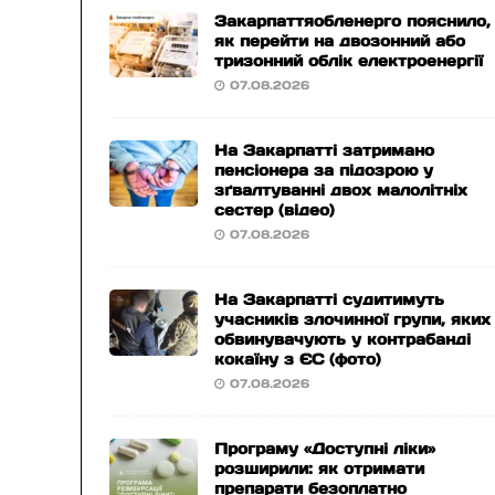
Закарпаттяобленерго пояснило,
як перейти на двозонний або
тризонний облік електроенергії
07.08.2026
На Закарпатті затримано
пенсіонера за підозрою у
зґвалтуванні двох малолітніх
сестер (відео)
07.08.2026
На Закарпатті судитимуть
учасників злочинної групи, яких
обвинувачують у контрабанді
кокаїну з ЄС (фото)
07.08.2026
Програму «Доступні ліки»
розширили: як отримати
препарати безоплатно