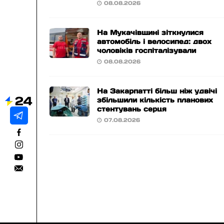
08.08.2026
На Мукачівщині зіткнулися
автомобіль і велосипед: двох
чоловіків госпіталізували
08.08.2026
На Закарпатті більш ніж удвічі
збільшили кількість планових
стентувань серця
07.08.2026