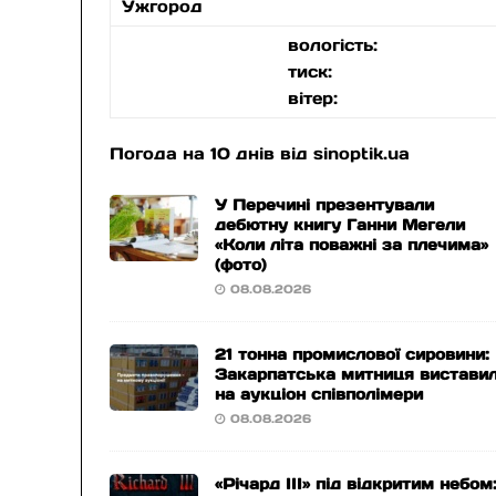
Ужгород
вологість:
тиск:
вітер:
Погода на 10 днів від
sinoptik.ua
У Перечині презентували
дебютну книгу Ганни Мегели
«Коли літа поважні за плечима»
(фото)
08.08.2026
21 тонна промислової сировини:
Закарпатська митниця вистави
на аукціон співполімери
08.08.2026
«Річард ІІІ» під відкритим небом