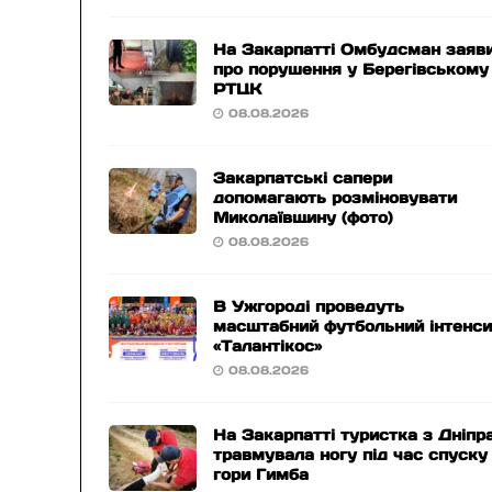
На Закарпатті Омбудсман заяв
про порушення у Берегівському
РТЦК
08.08.2026
Закарпатські сапери
допомагають розміновувати
Миколаївщину (фото)
08.08.2026
В Ужгороді проведуть
масштабний футбольний інтенс
«Талантікос»
08.08.2026
На Закарпатті туристка з Дніпр
травмувала ногу під час спуску
гори Гимба