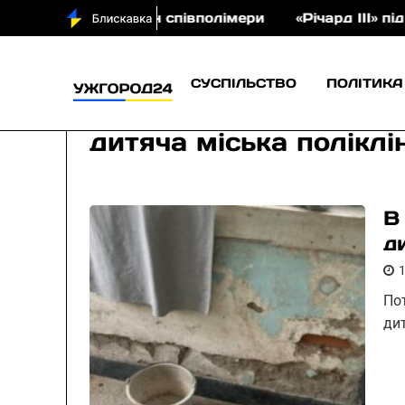
а на аукціон співполімери
«Річард ІІІ» під відк
СУСПІЛЬСТВО
ПОЛІТИКА
дитяча міська поліклі
В
д
Пот
ди