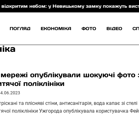
ритим небом: у Невицькому замку покажуть виставу За
ПОГЛЯД
ЕКОНОМІКА
ФОТО
ВІДЕО
С
ніка
 мережі опублікували шокуючі фото 
итячої поліклініки
14.06.2023
ріскані та плісняві стіни, антисанітарія, вода капає зі стел
тячої поліклініки Ужгорода опублікувала користувачка Фейс