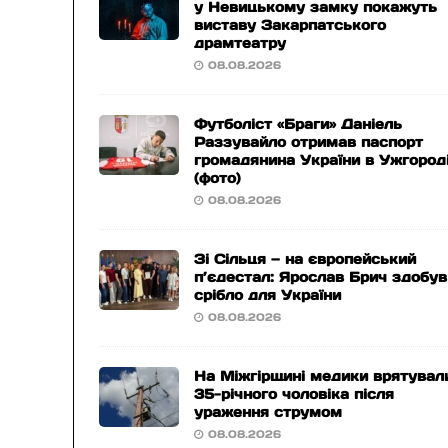
у Невицькому замку покажуть
виставу Закарпатського
драмтеатру
08.08.2026
Футболіст «Браги» Даніель
Раззувайло отримав паспорт
громадянина України в Ужгород
(фото)
08.08.2026
Зі Сільця — на європейський
п’єдестал: Ярослав Брич здобув
срібло для України
08.08.2026
На Міжгірщині медики врятувал
35-річного чоловіка після
ураження струмом
08.08.2026