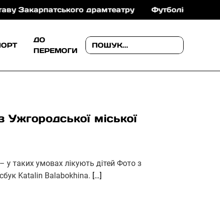
карпатського драмтеатру
Футболіст «Браги» Даніе
ДО
ПОРТ
ПЕРЕМОГИ
з Ужгородської міської
і – у таких умовах лікують дітей Фото з
бук Katalin Balabokhina.
[…]