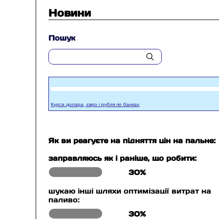
Новини
Пошук
Курси долара, євро і рубля по банках
Як ви реагуєте на підняття цін на пальне:
заправляюсь як і раніше, що робити:
30%
шукаю інші шляхи оптимізації витрат на
паливо:
30%