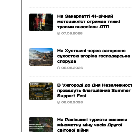
На Закарпатті 41-річний
мотоцикліст отримав тяжкі
травми внаслідок ДТП
07.08.2026
На Хустщині через загоряння
сухостою згоріла господарська
споруда
06.08.2026
В Ужгороді до Дня Незалежност
проведуть благодійний Summer
Support Fest
06.08.2026
На Рахівщині туристи виявили
мінометну міну часів Другої
світової війни