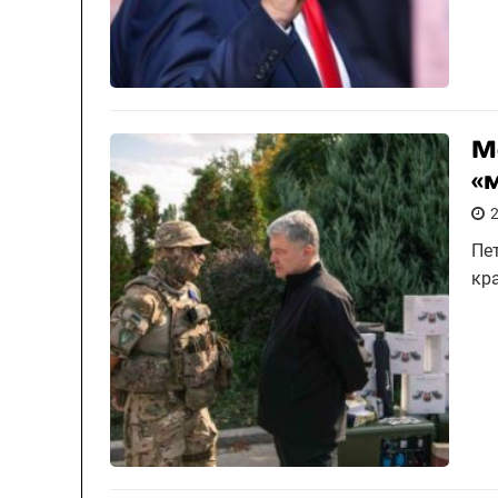
М
«
Пе
кр