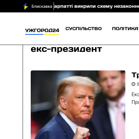
На Закарпатті викрили схему незаконного виключ
СУСПІЛЬСТВО
ПОЛІТИКА
екс-президент
Т
Ек
Пр