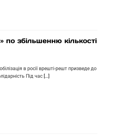
я» по збільшенню кількості
білізація в росії врешті-решт призведе до
лідарність Під час
[…]