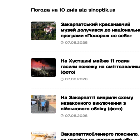
Погода на 10 днів від
sinoptik.ua
Закарпатський краєзнавчий
музей долучився до національн
програми «Подорож до себе»
07.08.2026
На Хустщині майже 11 годин
гасили пожежу на сміттєзвалищ
(фото)
07.08.2026
На Закарпатті викрили схему
незаконного виключення з
військового обліку (фото)
07.08.2026
Закарпаттяобленерго пояснило,
як перейти на двозонний або