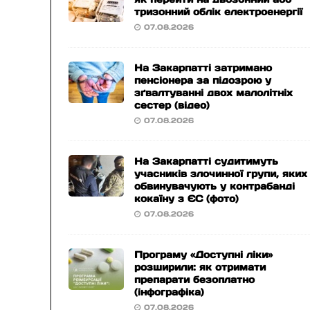
тризонний облік електроенергії
07.08.2026
На Закарпатті затримано
пенсіонера за підозрою у
зґвалтуванні двох малолітніх
сестер (відео)
07.08.2026
На Закарпатті судитимуть
учасників злочинної групи, яких
обвинувачують у контрабанді
кокаїну з ЄС (фото)
07.08.2026
Програму «Доступні ліки»
розширили: як отримати
препарати безоплатно
(інфографіка)
07.08.2026