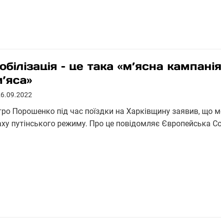
обілізація – це така «м’ясна кампані
м’яса»
26.09.2022
тро Порошенко під час поїздки на Харківщину заявив, що мо
аху путінського режиму. Про це повідомляє Європейська Со