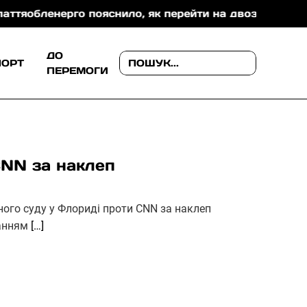
ерго пояснило, як перейти на двозонний або тризонни
ДО
ПОРТ
ПЕРЕМОГИ
CNN за наклеп
ого суду у Флориді проти CNN за наклеп
данням
[…]