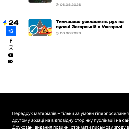
06.08.2026
Тимчасово ускладнять рух на
вулиці Загорській в Ужгороді
06.08.2026
Передрук матеріалів – тільки за умови гіперпосиланн
другому абзаці на відповідну сторінку публікації на са
Друковані видання повинні отримати письмову згоду ві