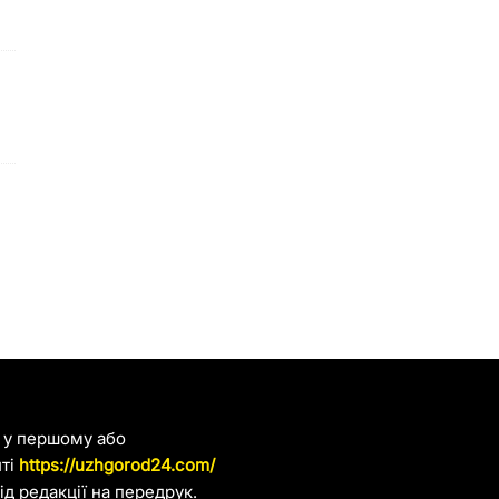
я у першому або
йті
https://uzhgorod24.com/
д редакції на передрук.