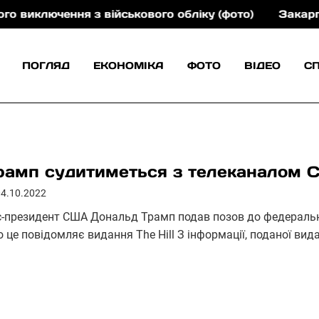
ення з військового обліку (фото)
Закарпаттяоблен
ПОГЛЯД
ЕКОНОМІКА
ФОТО
ВІДЕО
С
рамп судитиметься з телеканалом 
04.10.2022
с-президент США Дональд Трамп подав позов до федеральн
о це повідомляє видання The Hill З інформації, поданої ви