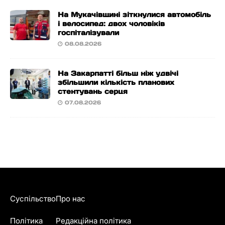
На Мукачівщині зіткнулися автомобіль
і велосипед: двох чоловіків
госпіталізували
08.08.2026
На Закарпатті більш ніж удвічі
збільшили кількість планових
стентувань серця
07.08.2026
Суспільство
Про нас
Політика
Редакційна політика