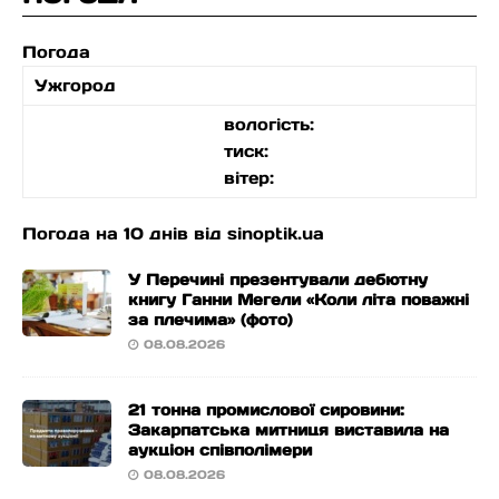
Погода
Ужгород
вологість:
тиск:
вітер:
Погода на 10 днів від
sinoptik.ua
У Перечині презентували дебютну
книгу Ганни Мегели «Коли літа поважні
за плечима» (фото)
08.08.2026
21 тонна промислової сировини:
Закарпатська митниця виставила на
аукціон співполімери
08.08.2026