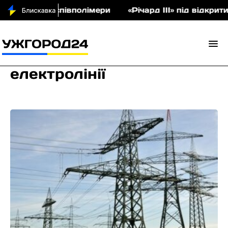
 аукціон співполімери
«Річард ІІІ» під відкрити
електролінії