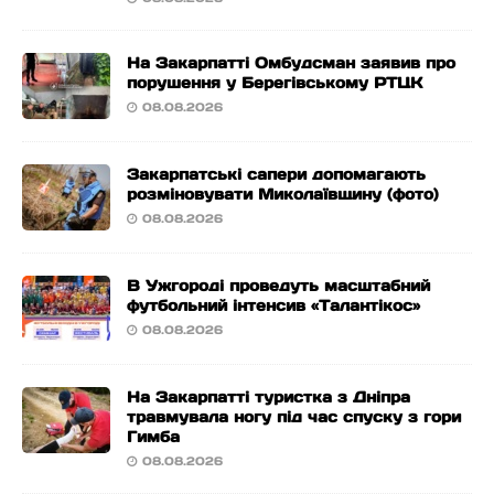
На Закарпатті Омбудсман заявив про
порушення у Берегівському РТЦК
08.08.2026
Закарпатські сапери допомагають
розміновувати Миколаївщину (фото)
08.08.2026
В Ужгороді проведуть масштабний
футбольний інтенсив «Талантікос»
08.08.2026
На Закарпатті туристка з Дніпра
травмувала ногу під час спуску з гори
Гимба
08.08.2026