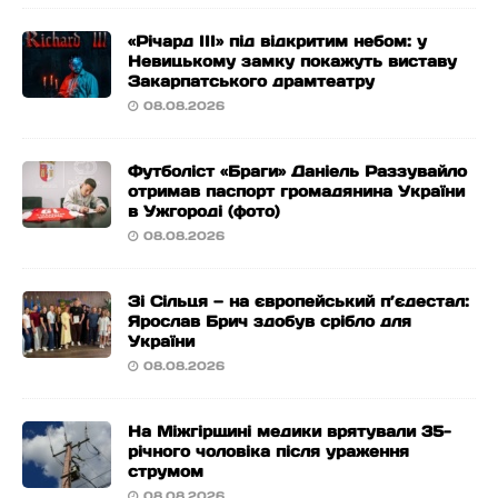
«Річард ІІІ» під відкритим небом: у
Невицькому замку покажуть виставу
Закарпатського драмтеатру
08.08.2026
Футболіст «Браги» Даніель Раззувайло
отримав паспорт громадянина України
в Ужгороді (фото)
08.08.2026
Зі Сільця — на європейський п’єдестал:
Ярослав Брич здобув срібло для
України
08.08.2026
На Міжгірщині медики врятували 35-
річного чоловіка після ураження
струмом
08.08.2026