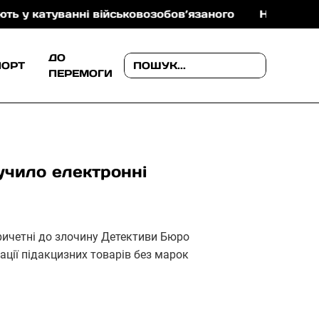
туванні військовозобов’язаного
На Ужгородщині по
ДО
ПОРТ
ПЕРЕМОГИ
учило електронні
причетні до злочину Детективи Бюро
ації підакцизних товарів без марок