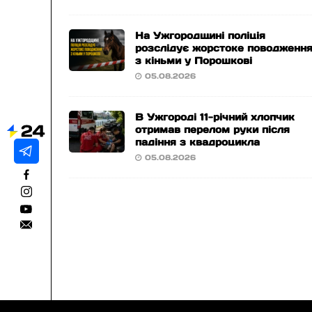
На Ужгородщині поліція
розслідує жорстоке поводженн
з кіньми у Порошкові
05.08.2026
В Ужгороді 11-річний хлопчик
отримав перелом руки після
падіння з квадроцикла
05.08.2026