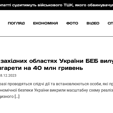
дитимуть військового ТЦК, якого обвинувачують у ка
ПОГЛЯД
ЕКОНОМІКА
ФОТО
ВІДЕО
С
 західних областях України БЕБ вил
игарети на 40 млн гривень
08.12.2023
разі проводяться слідчі дії та встановлюються особи, які 
ономічної безпеки України викрили масштабну схему реаліз
цизного
[…]