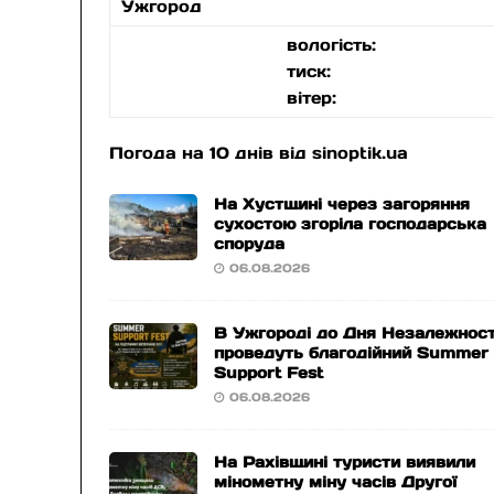
Ужгород
вологість:
тиск:
вітер:
Погода на 10 днів від
sinoptik.ua
На Хустщині через загоряння
сухостою згоріла господарська
споруда
06.08.2026
В Ужгороді до Дня Незалежност
проведуть благодійний Summer
Support Fest
06.08.2026
На Рахівщині туристи виявили
мінометну міну часів Другої