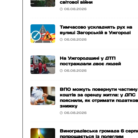
світової війни
06.08.2026
Тимчасово ускладнять рух на
вулиці Загорській в Ужгороді
06.08.2026
На Ужгородщині у ДТП
постраждали двоє людей
06.08.2026
ВПО можуть повернути частину
коштів за оренду житла: у ДПС
пояснили, як отримати податко
знижку
06.08.2026
Виноградівська громада 6 серп
попрощається із полеглим