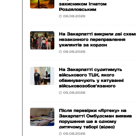
захисником Ігнатом
Роздяловським
06.08.2026
На Закарпатті викрили дві схем
незаконного переправлення
ухилянтів за кордон
06.08.2026
На Закарпатті судитимуть
військового ТЦК, якого
обвинувачують у катуванні
військовозобов’язаного
05.08.2026
Після перевірки «Артеку» на
Закарпатті Омбудсман виявив
порушення ще в одному
дитячому таборі (відео)
05.08.2026