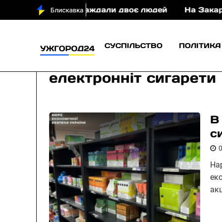
у ДТП постраждали двоє людей
На Закарпатті су
СУСПІЛЬСТВО
ПОЛІТИКА
електронніт сигарети
В
с
На
ек
ак