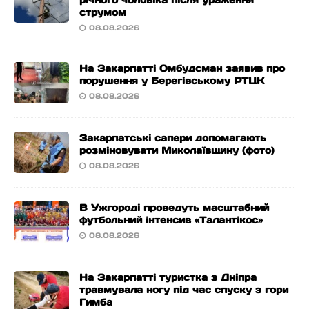
річного чоловіка після ураження
струмом
08.08.2026
На Закарпатті Омбудсман заявив про
порушення у Берегівському РТЦК
08.08.2026
Закарпатські сапери допомагають
розміновувати Миколаївщину (фото)
08.08.2026
В Ужгороді проведуть масштабний
футбольний інтенсив «Талантікос»
08.08.2026
На Закарпатті туристка з Дніпра
травмувала ногу під час спуску з гори
Гимба