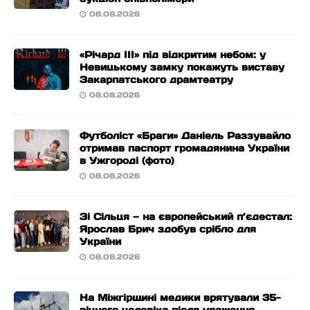
08.08.2026
«Річард ІІІ» під відкритим небом: у
Невицькому замку покажуть виставу
Закарпатського драмтеатру
08.08.2026
Футболіст «Браги» Даніель Раззувайло
отримав паспорт громадянина України
в Ужгороді (фото)
08.08.2026
Зі Сільця — на європейський п’єдестал:
Ярослав Брич здобув срібло для
України
08.08.2026
На Міжгірщині медики врятували 35-