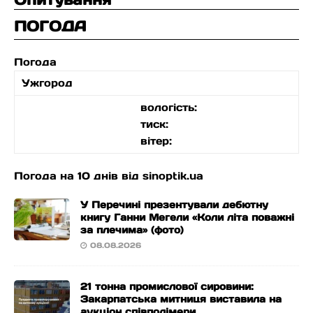
ПОГОДА
Погода
Ужгород
вологість:
тиск:
вітер:
Погода на 10 днів від
sinoptik.ua
У Перечині презентували дебютну
книгу Ганни Мегели «Коли літа поважні
за плечима» (фото)
08.08.2026
21 тонна промислової сировини:
Закарпатська митниця виставила на
аукціон співполімери