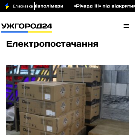
укціон співполімери
«Річард ІІІ» під відкритим н
Електропостачання