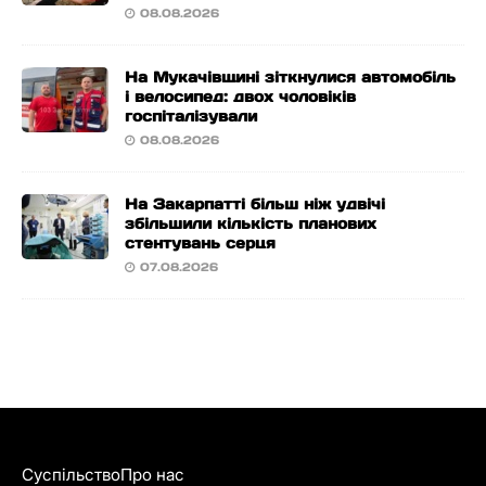
08.08.2026
На Мукачівщині зіткнулися автомобіль
і велосипед: двох чоловіків
госпіталізували
08.08.2026
На Закарпатті більш ніж удвічі
збільшили кількість планових
стентувань серця
07.08.2026
Суспільство
Про нас