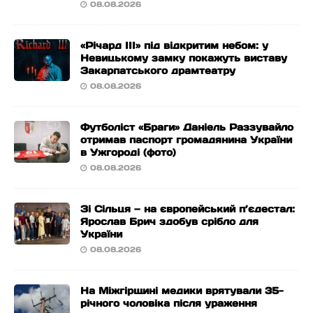
08.08.2026
«Річард ІІІ» під відкритим небом: у
Невицькому замку покажуть виставу
Закарпатського драмтеатру
08.08.2026
Футболіст «Браги» Даніель Раззувайло
отримав паспорт громадянина України
в Ужгороді (фото)
08.08.2026
Зі Сільця — на європейський п’єдестал:
Ярослав Брич здобув срібло для
України
08.08.2026
На Міжгірщині медики врятували 35-
річного чоловіка після ураження