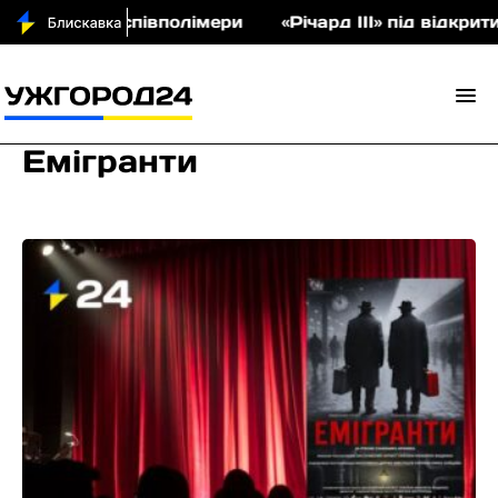
 аукціон співполімери
«Річард ІІІ» під відкрити
Емігранти