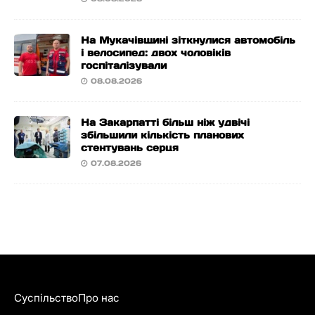
На Мукачівщині зіткнулися автомобіль
і велосипед: двох чоловіків
госпіталізували
08.08.2026
На Закарпатті більш ніж удвічі
збільшили кількість планових
стентувань серця
07.08.2026
Суспільство
Про нас