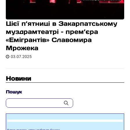
Цієї п’ятниці в Закарпатському
муздрамтеатрі – прем’єра
«Емігрантів» Славомира
Мрожека
03.07.2025
Новини
Пошук
Курси долара, євро і рубля по банках