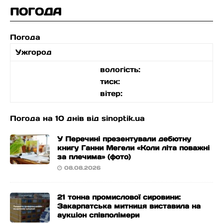
ПОГОДА
Погода
Ужгород
вологість:
тиск:
вітер:
Погода на 10 днів від
sinoptik.ua
У Перечині презентували дебютну
книгу Ганни Мегели «Коли літа поважні
за плечима» (фото)
08.08.2026
21 тонна промислової сировини:
Закарпатська митниця виставила на
аукціон співполімери