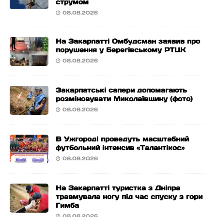
струмом
08.08.2026
На Закарпатті Омбудсман заявив про
порушення у Берегівському РТЦК
08.08.2026
Закарпатські сапери допомагають
розміновувати Миколаївщину (фото)
08.08.2026
В Ужгороді проведуть масштабний
футбольний інтенсив «Талантікос»
08.08.2026
На Закарпатті туристка з Дніпра
травмувала ногу під час спуску з гори
Гимба
08.08.2026