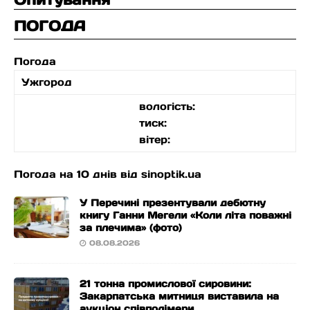
ПОГОДА
Погода
Ужгород
вологість:
тиск:
вітер:
Погода на 10 днів від
sinoptik.ua
У Перечині презентували дебютну
книгу Ганни Мегели «Коли літа поважні
за плечима» (фото)
08.08.2026
21 тонна промислової сировини:
Закарпатська митниця виставила на
аукціон співполімери