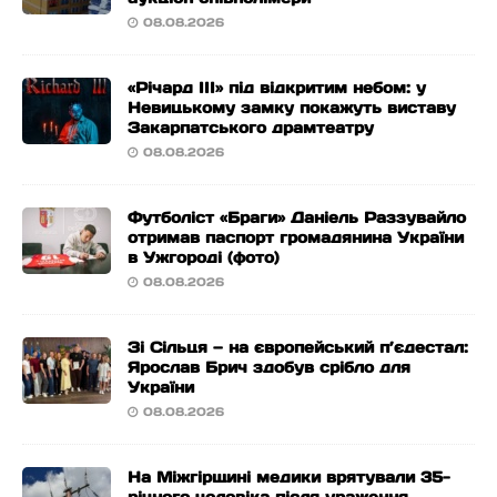
08.08.2026
«Річард ІІІ» під відкритим небом: у
Невицькому замку покажуть виставу
Закарпатського драмтеатру
08.08.2026
Футболіст «Браги» Даніель Раззувайло
отримав паспорт громадянина України
в Ужгороді (фото)
08.08.2026
Зі Сільця — на європейський п’єдестал:
Ярослав Брич здобув срібло для
України
08.08.2026
На Міжгірщині медики врятували 35-