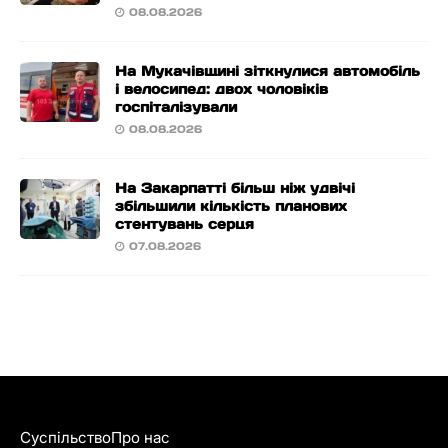
08.08.2026
На Мукачівщині зіткнулися автомобіль
і велосипед: двох чоловіків
госпіталізували
08.08.2026
На Закарпатті більш ніж удвічі
збільшили кількість планових
стентувань серця
07.08.2026
Суспільство
Про нас