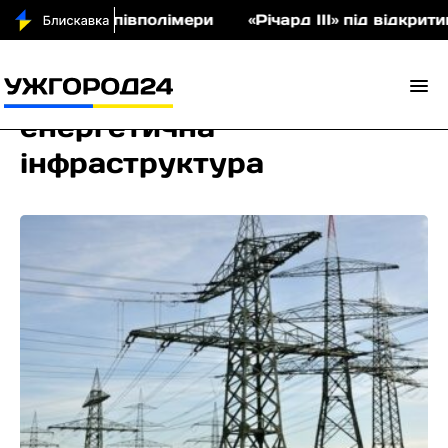
укціон співполімери
«Річард ІІІ» під відкритим 
енергетична
інфраструктура