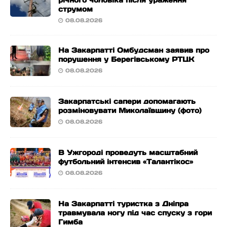
річного чоловіка після ураження
струмом
08.08.2026
На Закарпатті Омбудсман заявив про
порушення у Берегівському РТЦК
08.08.2026
Закарпатські сапери допомагають
розміновувати Миколаївщину (фото)
08.08.2026
В Ужгороді проведуть масштабний
футбольний інтенсив «Талантікос»
08.08.2026
На Закарпатті туристка з Дніпра
травмувала ногу під час спуску з гори
Гимба