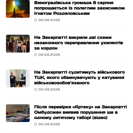
Виноградівська громада 6 серпня
попрощається із полеглим захисником
Ігнатом Роздяловським
06.08.2026
На Закарпатті викрили дві схеми
незаконного переправлення ухилянтів
за кордон
06.08.2026
На Закарпатті судитимуть військового
ТЦК, якого обвинувачують у катуванні
військовозобов’язаного
05.08.2026
Після перевірки «Артеку» на Закарпатті
Омбудсман виявив порушення ще в
одному дитячому таборі (відео)
05.08.2026