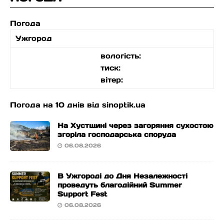
Погода
Ужгород
вологість:
тиск:
вітер:
Погода на 10 днів від
sinoptik.ua
На Хустщині через загоряння сухостою
згоріла господарська споруда
06.08.2026
В Ужгороді до Дня Незалежності
проведуть благодійний Summer
Support Fest
06.08.2026