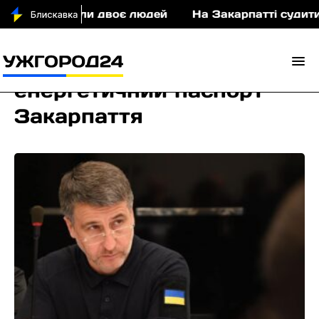
постраждали двоє людей
На Закарпатті судитимут
енергетичний паспорт
Закарпаття