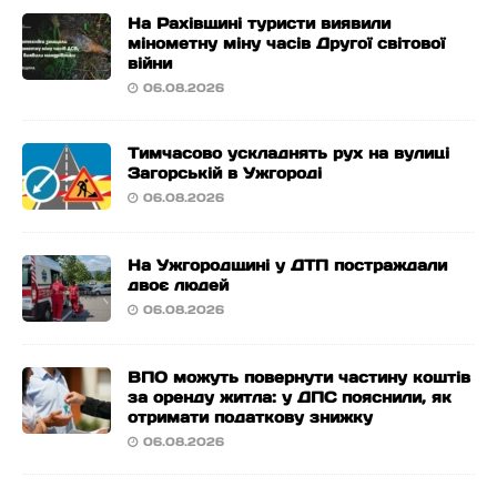
На Рахівщині туристи виявили
мінометну міну часів Другої світової
війни
06.08.2026
Тимчасово ускладнять рух на вулиці
Загорській в Ужгороді
06.08.2026
На Ужгородщині у ДТП постраждали
двоє людей
06.08.2026
ВПО можуть повернути частину коштів
за оренду житла: у ДПС пояснили, як
отримати податкову знижку
06.08.2026