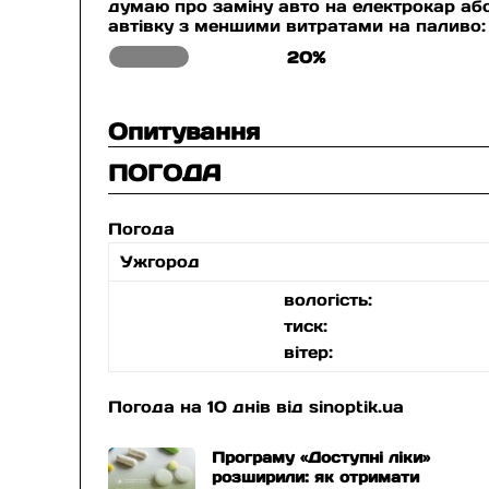
думаю про заміну авто на електрокар аб
автівку з меншими витратами на паливо:
20%
Опитування
ПОГОДА
Погода
Ужгород
вологість:
тиск:
вітер:
Погода на 10 днів від
sinoptik.ua
Програму «Доступні ліки»
розширили: як отримати