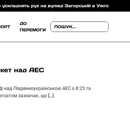
ь рух на вулиці Загорській в Ужгороді
На Ужгоро
ДО
ПОРТ
ПЕРЕМОГИ
акет над АЕС
рф над Південноукраїнською АЕС о 8:25 та
ергоатом зазначає, що
[…]