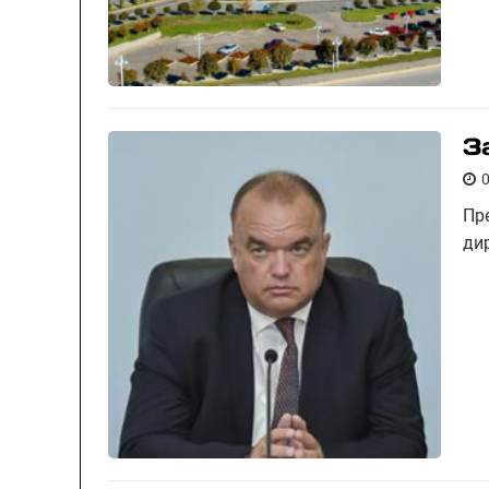
З
Пр
ди