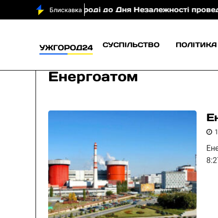
В Ужгороді до Дня Незалежності проведуть благо
СУСПІЛЬСТВО
ПОЛІТИКА
Енергоатом
Е
Ен
8: