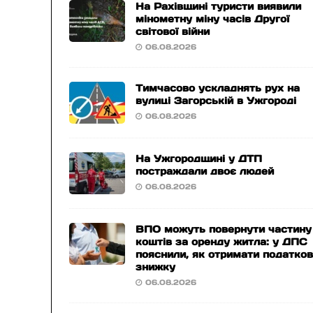
На Рахівщині туристи виявили
мінометну міну часів Другої
світової війни
06.08.2026
Тимчасово ускладнять рух на
вулиці Загорській в Ужгороді
06.08.2026
На Ужгородщині у ДТП
постраждали двоє людей
06.08.2026
ВПО можуть повернути частину
коштів за оренду житла: у ДПС
пояснили, як отримати податко
знижку
06.08.2026