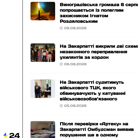
Виноградівська громада 6 серп
попрощається із полеглим
захисником Ігнатом
Роздяловським
06.08.2026
На Закарпатті викрили дві схем
незаконного переправлення
ухилянтів за кордон
06.08.2026
На Закарпатті судитимуть
військового ТЦК, якого
обвинувачують у катуванні
військовозобов’язаного
05.08.2026
Після перевірки «Артеку» на
Закарпатті Омбудсман виявив
порушення ще в одному