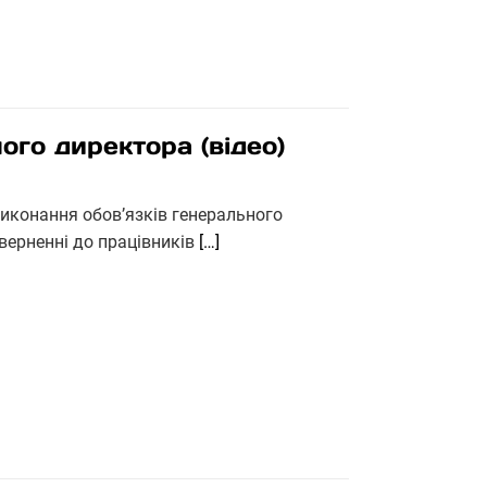
ого директора (відео)
виконання обов’язків генерального
зверненні до працівників
[…]