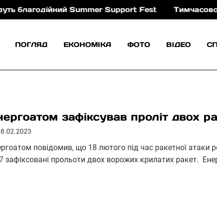
дійний Summer Support Fest
Тимчасово ускладнят
ПОГЛЯД
ЕКОНОМІКА
ФОТО
ВІДЕО
С
нергоатом зафіксував проліт двох р
18.02.2023
ергоатом повідомив, що 18 лютого під час ракетної атаки 
27 зафіксовані прольоти двох ворожих крилатих ракет. Ен