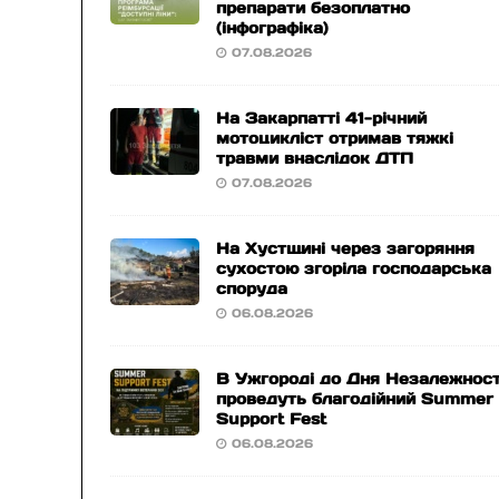
препарати безоплатно
(інфографіка)
07.08.2026
На Закарпатті 41-річний
мотоцикліст отримав тяжкі
травми внаслідок ДТП
07.08.2026
На Хустщині через загоряння
сухостою згоріла господарська
споруда
06.08.2026
В Ужгороді до Дня Незалежност
проведуть благодійний Summer
Support Fest
06.08.2026