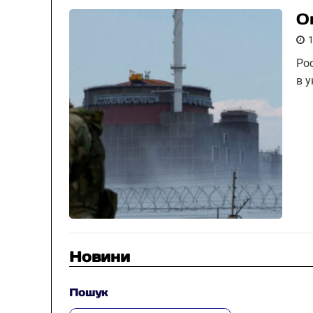
О
Ро
в 
Новини
Пошук