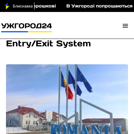
іньми у Порошкові
В Ужгороді попрощаються із 
Entry/Exit System