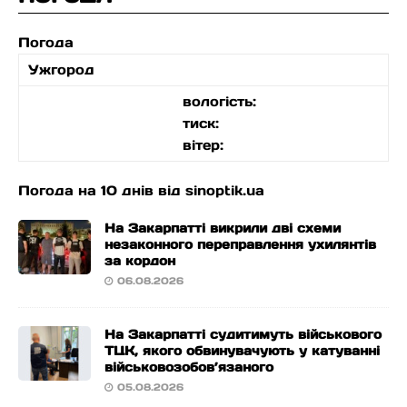
Погода
Ужгород
вологість:
тиск:
вітер:
Погода на 10 днів від
sinoptik.ua
На Закарпатті викрили дві схеми
незаконного переправлення ухилянтів
за кордон
06.08.2026
На Закарпатті судитимуть військового
ТЦК, якого обвинувачують у катуванні
військовозобов’язаного
05.08.2026