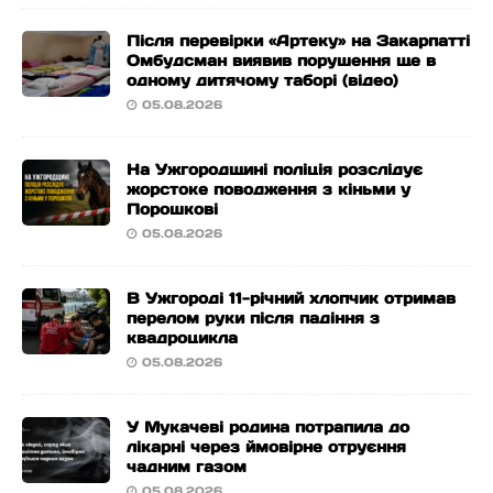
Після перевірки «Артеку» на Закарпатті
Омбудсман виявив порушення ще в
одному дитячому таборі (відео)
05.08.2026
На Ужгородщині поліція розслідує
жорстоке поводження з кіньми у
Порошкові
05.08.2026
В Ужгороді 11-річний хлопчик отримав
перелом руки після падіння з
квадроцикла
05.08.2026
У Мукачеві родина потрапила до
лікарні через ймовірне отруєння
чадним газом
05.08.2026