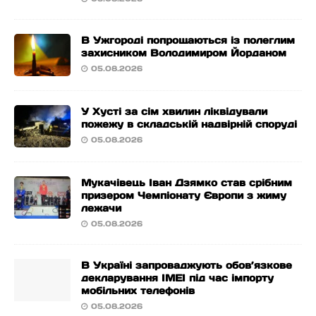
В Ужгороді попрощаються із полеглим
захисником Володимиром Йорданом
05.08.2026
У Хусті за сім хвилин ліквідували
пожежу в складській надвірній споруді
05.08.2026
Мукачівець Іван Дзямко став срібним
призером Чемпіонату Європи з жиму
лежачи
05.08.2026
В Україні запроваджують обов’язкове
декларування IMEI під час імпорту
мобільних телефонів
05.08.2026