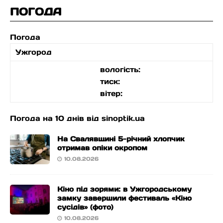
ПОГОДА
Погода
Ужгород
вологість:
тиск:
вітер:
Погода на 10 днів від
sinoptik.ua
На Свалявщині 5-річний хлопчик
отримав опіки окропом
10.08.2026
Кіно під зорями: в Ужгородському
замку завершили фестиваль «Кіно
сусідів» (фото)
10.08.2026