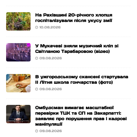
На Рахівщині 20-річного хлопця
госпіталізували після укусу змії
10.08.2026
У Мукачеві зняли музичний кліп зі
Світланою Тарабаровою (відео)
09.08.2026
В ужгородському скансені стартувала
ІІ Літня школа гончарства (фото)
09.08.2026
Омбудсман вимагає масштабної
перевірки ТЦК та СП на Закарпатті:
заявляє про порушення прав і кадрові
маніпуляції
09.08.2026