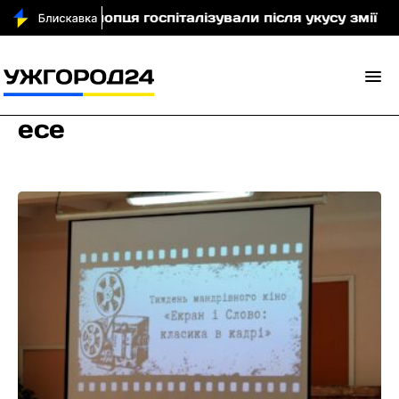
ічного хлопця госпіталізували після укусу змії
У 
есе