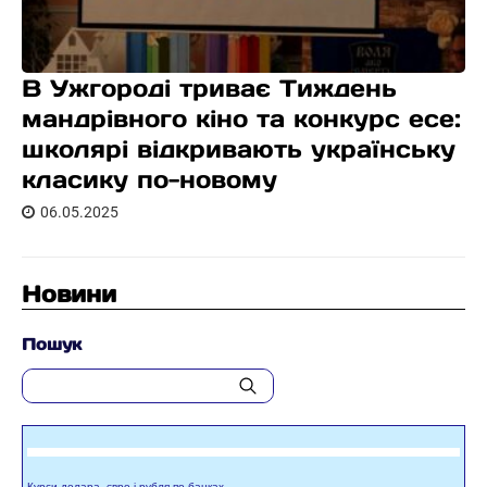
В Ужгороді триває Тиждень
мандрівного кіно та конкурс есе:
школярі відкривають українську
класику по-новому
06.05.2025
Новини
Пошук
Курси долара, євро і рубля по банках