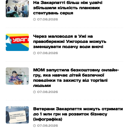
На Закарпатті більш ніж удвічі
збільшили кількість планових
стентувань серця
07.08.2026
Через маловоддя в Ужі на
правобережжі Ужгорода можуть
зменшувати подачу води вночі
07.08.2026
МОМ запустила безкоштовну онлайн-
гру, яка навчає дітей безпечної
поведінки та захисту від торгівлі
людьми
07.08.2026
Ветерани Закарпаття можуть отримати
до 1 млн грн на розвиток бізнесу
(інфографіка)
07.08.2026