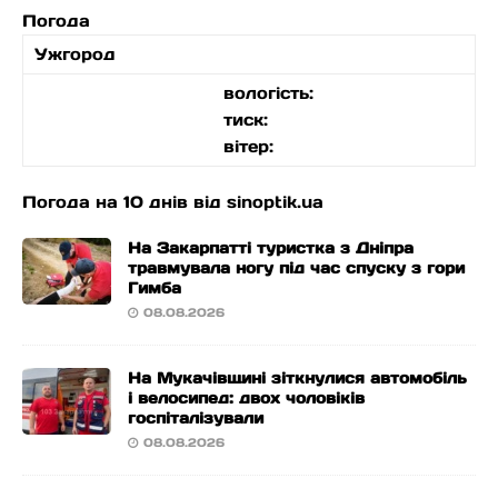
Погода
Ужгород
вологість:
тиск:
вітер:
Погода на 10 днів від
sinoptik.ua
На Закарпатті туристка з Дніпра
травмувала ногу під час спуску з гори
Гимба
08.08.2026
На Мукачівщині зіткнулися автомобіль
і велосипед: двох чоловіків
госпіталізували
08.08.2026