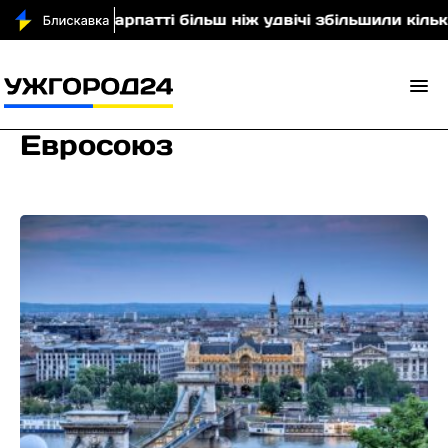
На Закарпатті більш ніж удвічі збільшили кількіст
Евросоюз