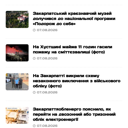
Закарпатський краєзнавчий музей
долучився до національної програми
«Подорож до себе»
07.08.2026
На Хустщині майже 11 годин гасили
пожежу на сміттєзвалищі (фото)
07.08.2026
На Закарпатті викрили схему
незаконного виключення з військового
обліку (фото)
07.08.2026
Закарпаттяобленерго пояснило, як
перейти на двозонний або тризонний
облік електроенергії
07.08.2026