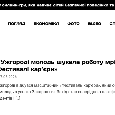
у, яка навчає дітей безпечної поведінки та захисту 
ПОГЛЯД
ЕКОНОМІКА
ФОТО
ВІДЕО
С
 Ужгороді молодь шукала роботу мр
Фестивалі кар’єри»
07.05.2026
Ужгороді відбувся масштабний «Фестиваль кар’єри», який о
 молодь з усього Закарпаття. Захід став своєрідною плат
дентів і
[…]