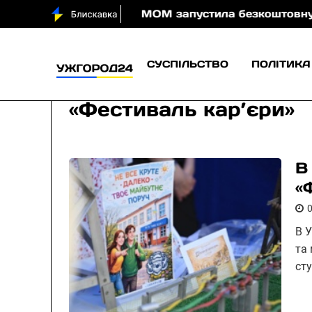
 води вночі
МОМ запустила безкоштовну онлайн-гр
СУСПІЛЬСТВО
ПОЛІТИКА
«Фестиваль кар’єри»
В
«
В 
та
сту