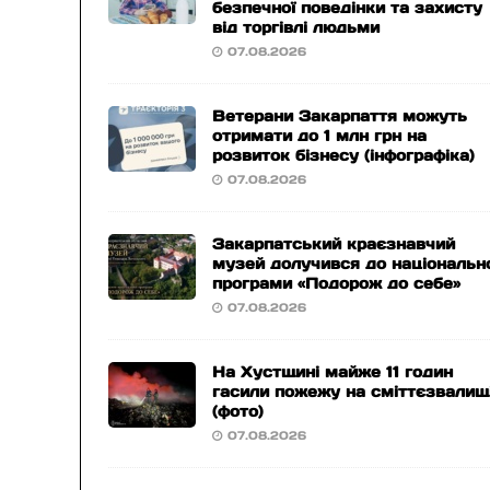
безпечної поведінки та захисту
від торгівлі людьми
07.08.2026
Ветерани Закарпаття можуть
отримати до 1 млн грн на
розвиток бізнесу (інфографіка)
07.08.2026
Закарпатський краєзнавчий
музей долучився до національн
програми «Подорож до себе»
07.08.2026
На Хустщині майже 11 годин
гасили пожежу на сміттєзвалищ
(фото)
07.08.2026