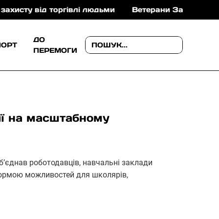
від торгівлі людьми
Ветерани Закарпаття можуть о
ДО
ПОРТ
ПЕРЕМОГИ
ії на масштабному
б’єднав роботодавців, навчальні заклади
формою можливостей для школярів,