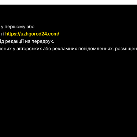
я у першому або
йті
https://uzhgorod24.com/
д редакції на передрук.
лених у авторських або рекламних повідомленнях, розміщени