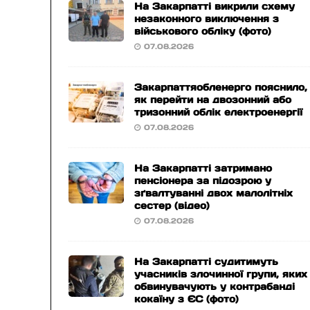
На Закарпатті викрили схему
незаконного виключення з
військового обліку (фото)
07.08.2026
Закарпаттяобленерго пояснило,
як перейти на двозонний або
тризонний облік електроенергії
07.08.2026
На Закарпатті затримано
пенсіонера за підозрою у
зґвалтуванні двох малолітніх
сестер (відео)
07.08.2026
На Закарпатті судитимуть
учасників злочинної групи, яких
обвинувачують у контрабанді
кокаїну з ЄС (фото)