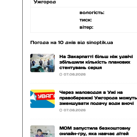
Ужгород
вологість:
тиск:
вітер:
Погода на 10 днів від
sinoptik.ua
На Закарпатті більш ніж удвічі
збільшили кількість планових
стентувань серця
07.08.2026
Через маловоддя в Ужі на
правобережжі Ужгорода можут
зменшувати подачу води вночі
07.08.2026
МОМ запустила безкоштовну
онлайн-гру, яка навчає дітей