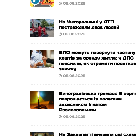
06.08.2026
На Ужгородщині у ДТП
постраждали двоє людей
06.08.2026
ВПО можуть повернути частину
коштів за оренду житла: у ДПС
пояснили, як отримати податко
знижку
06.08.2026
Виноградівська громада 6 серп
попрощається із полеглим
захисником Ігнатом
Роздяловським
06.08.2026
На Закарпатті викрили дві схем