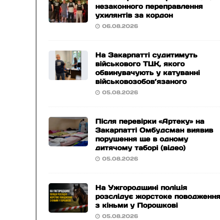
незаконного переправлення
ухилянтів за кордон
06.08.2026
На Закарпатті судитимуть
військового ТЦК, якого
обвинувачують у катуванні
військовозобов’язаного
05.08.2026
Після перевірки «Артеку» на
Закарпатті Омбудсман виявив
порушення ще в одному
дитячому таборі (відео)
05.08.2026
На Ужгородщині поліція
розслідує жорстоке поводженн
з кіньми у Порошкові
05.08.2026