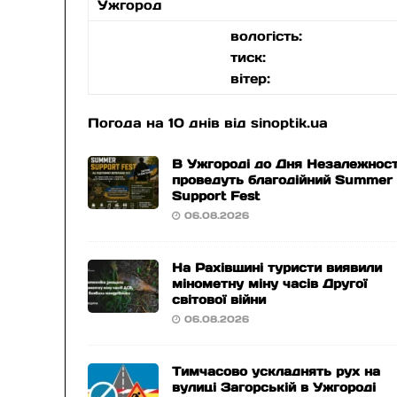
Ужгород
вологість:
тиск:
вітер:
Погода на 10 днів від
sinoptik.ua
В Ужгороді до Дня Незалежност
проведуть благодійний Summer
Support Fest
06.08.2026
На Рахівщині туристи виявили
мінометну міну часів Другої
світової війни
06.08.2026
Тимчасово ускладнять рух на
вулиці Загорській в Ужгороді