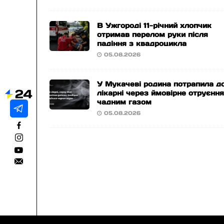
В Ужгороді 11-річний хлопчик
отримав перелом руки після
падіння з квадроцикла
05.08.2026
У Мукачеві родина потрапила д
лікарні через ймовірне отруєнн
чадним газом
05.08.2026