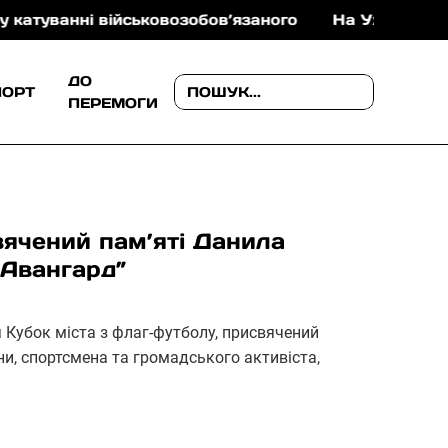
нні військовозобов’язаного
На Ужгородщині поліц
ДО
ПОРТ
ПЕРЕМОГИ
вячений пам’яті Данила
“Авангард”
я Кубок міста з флаг-футболу, присвячений
ни, спортсмена та громадського активіста,