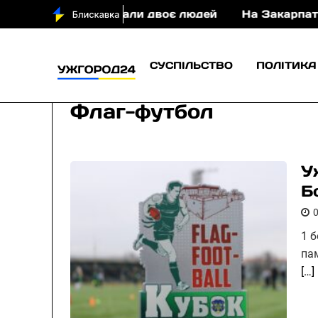
ТП постраждали двоє людей
На Закарпатті судити
СУСПІЛЬСТВО
ПОЛІТИКА
Флаг-футбол
У
Б
1 
па
[…]