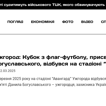
муть військового ТЦК, якого обвинувачують у катува
ПОГЛЯД
ЕКОНОМІКА
ФОТО
ВІДЕО
С
жгород: Кубок з флаг-футболу, прис
огуславського, відбувся на стадіоні 
02.03.2025
березня 2025 року на стадіоні “Авангард” Ужгорода відбувс
м’яті Данила Богуславського – ужгородця, захисника Украї