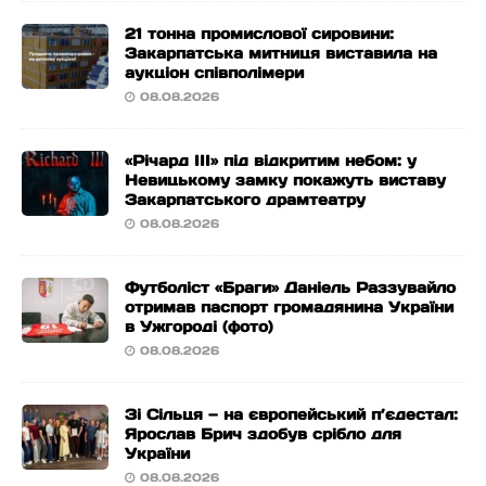
21 тонна промислової сировини:
Закарпатська митниця виставила на
аукціон співполімери
08.08.2026
«Річард ІІІ» під відкритим небом: у
Невицькому замку покажуть виставу
Закарпатського драмтеатру
08.08.2026
Футболіст «Браги» Даніель Раззувайло
отримав паспорт громадянина України
в Ужгороді (фото)
08.08.2026
Зі Сільця — на європейський п’єдестал:
Ярослав Брич здобув срібло для
України
08.08.2026