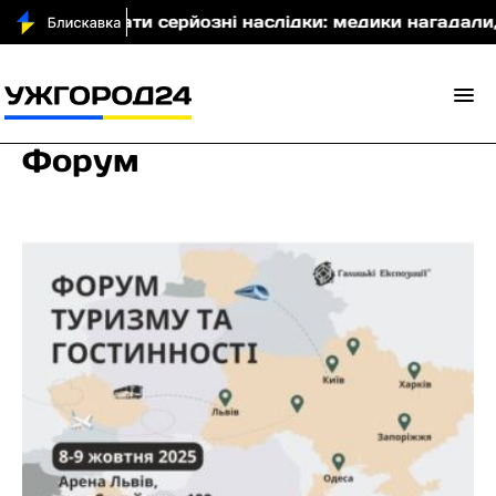
мати серйозні наслідки: медики нагадали, як допомогт
Форум