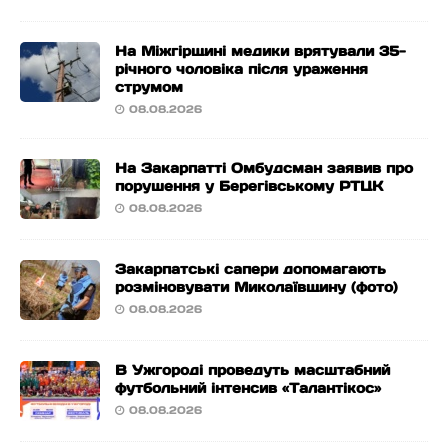
На Міжгірщині медики врятували 35-
річного чоловіка після ураження
струмом
08.08.2026
На Закарпатті Омбудсман заявив про
порушення у Берегівському РТЦК
08.08.2026
Закарпатські сапери допомагають
розміновувати Миколаївщину (фото)
08.08.2026
В Ужгороді проведуть масштабний
футбольний інтенсив «Талантікос»
08.08.2026