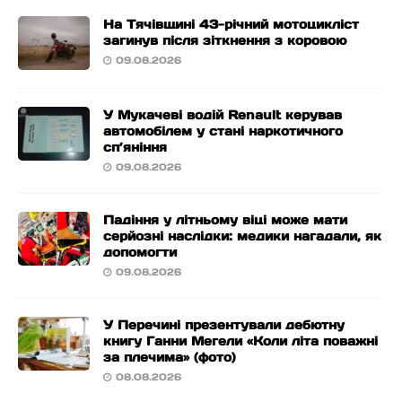
На Тячівщині 43-річний мотоцикліст
загинув після зіткнення з коровою
09.08.2026
У Мукачеві водій Renault керував
автомобілем у стані наркотичного
сп’яніння
09.08.2026
Падіння у літньому віці може мати
серйозні наслідки: медики нагадали, як
допомогти
09.08.2026
У Перечині презентували дебютну
книгу Ганни Мегели «Коли літа поважні
за плечима» (фото)
08.08.2026