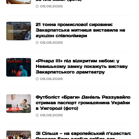
08.08.2026
21 тонна промислової сировини:
Закарпатська митниця виставила на
аукціон співполімери
08.08.2026
«Річард ІІІ» під відкритим небом: у
Невицькому замку покажуть виставу
Закарпатського драмтеатру
08.08.2026
Футболіст «Браги» Даніель Раззувайло
отримав паспорт громадянина України
в Ужгороді (фото)
08.08.2026
Зі Сільця — на європейський п’єдестал: