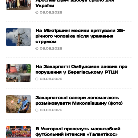
Ярослав Брич здобув срібло для
України
08.08.2026
На Міжгірщині медики врятували 35-
річного чоловіка після ураження
струмом
08.08.2026
На Закарпатті Омбудсман заявив про
порушення у Берегівському РТЦК
08.08.2026
Закарпатські сапери допомагають
розміновувати Миколаївщину (фото)
08.08.2026
В Ужгороді проведуть масштабний
футбольний інтенсив «Талантікос»