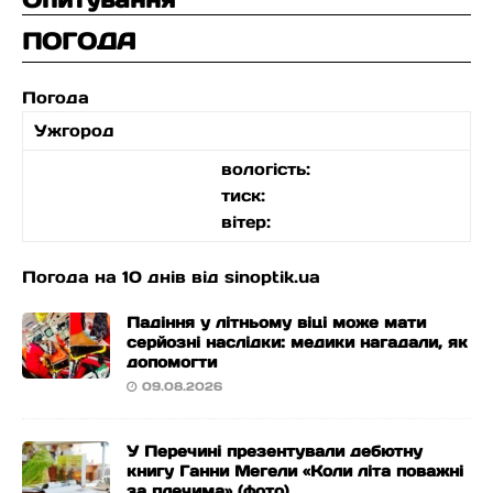
ПОГОДА
Погода
Ужгород
вологість:
тиск:
вітер:
Погода на 10 днів від
sinoptik.ua
Падіння у літньому віці може мати
серйозні наслідки: медики нагадали, як
допомогти
09.08.2026
У Перечині презентували дебютну
книгу Ганни Мегели «Коли літа поважні
за плечима» (фото)