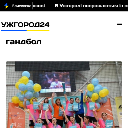
орошкові
В Ужгороді попрощаються із полеглим 
гандбол