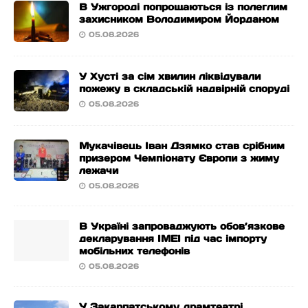
В Ужгороді попрощаються із полеглим
захисником Володимиром Йорданом
05.08.2026
У Хусті за сім хвилин ліквідували
пожежу в складській надвірній споруді
05.08.2026
Мукачівець Іван Дзямко став срібним
призером Чемпіонату Європи з жиму
лежачи
05.08.2026
В Україні запроваджують обов’язкове
декларування IMEI під час імпорту
мобільних телефонів
05.08.2026
У Закарпатському драмтеатрі