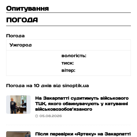
Опитування
ПОГОДА
Погода
Ужгород
вологість:
тиск:
вітер:
Погода на 10 днів від
sinoptik.ua
На Закарпатті судитимуть військового
ТЦК, якого обвинувачують у катуванні
військовозобов’язаного
05.08.2026
Після перевірки «Артеку» на Закарпатті