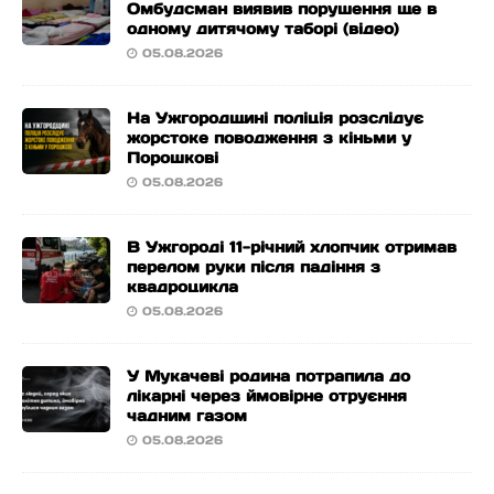
Омбудсман виявив порушення ще в
одному дитячому таборі (відео)
05.08.2026
На Ужгородщині поліція розслідує
жорстоке поводження з кіньми у
Порошкові
05.08.2026
В Ужгороді 11-річний хлопчик отримав
перелом руки після падіння з
квадроцикла
05.08.2026
У Мукачеві родина потрапила до
лікарні через ймовірне отруєння
чадним газом
05.08.2026