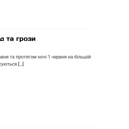
д та грози
вня та протягом ночі 1 червня на більшій
чікуються
[…]