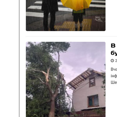
В
б
Вч
інф
Ше