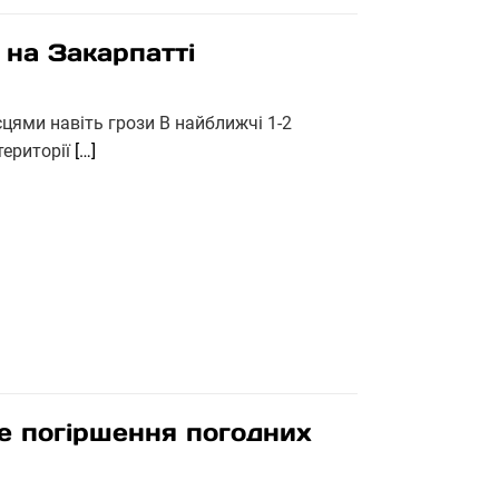
 на Закарпатті
цями навіть грози В найближчі 1-2
території
[…]
е погіршення погодних