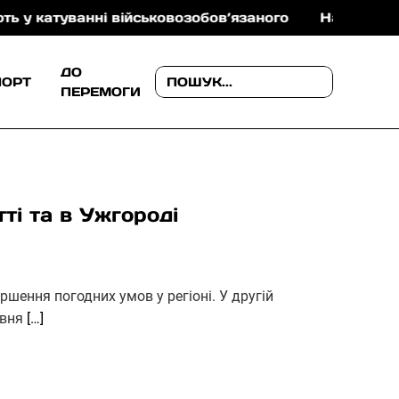
 військовозобов’язаного
На Ужгородщині поліція 
ДО
ПОРТ
ПЕРЕМОГИ
і та в Ужгороді
ршення погодних умов у регіоні. У другій
авня
[…]