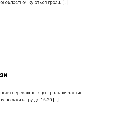
кої області очікуються грози.
[…]
ози
равня переважно в центральній частині
роз пориви вітру до 15-20
[…]