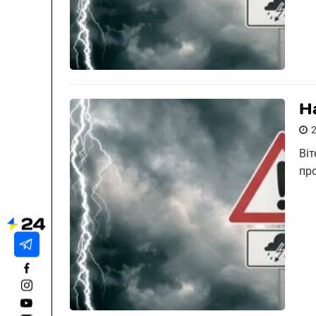
Н
Віт
пр