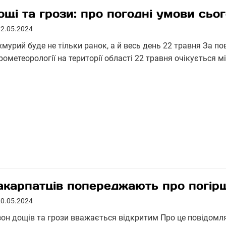
ощі та грози: про погодні умови сьог
22.05.2024
хмурий буде не тільки ранок, а й весь день 22 травня За 
рометеорології на території області 22 травня очікується 
акарпатців попереджають про погір
20.05.2024
зон дощів та грози вважається відкритим Про це повідомля