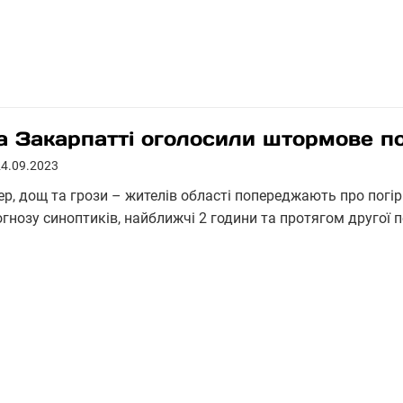
а Закарпатті оголосили штормове 
24.09.2023
ер, дощ та грози – жителів області попереджають про погір
огнозу синоптиків, найближчі 2 години та протягом другої