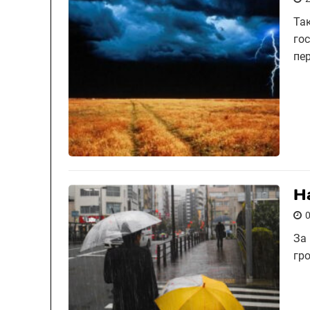
Та
гос
пе
Н
За
гро