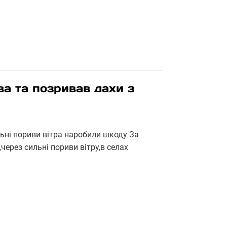
ва та позривав дахи з
ьні пориви вітра наробили шкоду За
через сильні пориви вітру,в селах