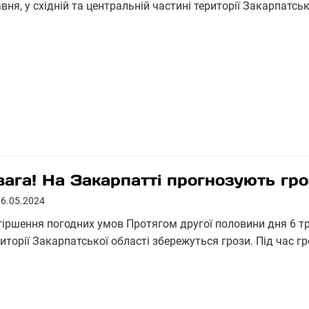
вня, у східній та центральній частині території Закарпатсь
вага! На Закарпатті прогнозують гр
06.05.2024
гіршення погодних умов Протягом другої половини дня 6 т
иторії Закарпатської області збережуться грози. Під час г