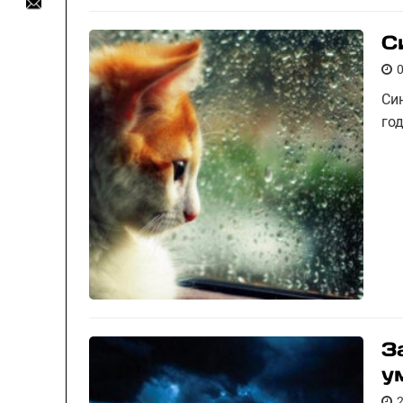
С
Си
год
З
у