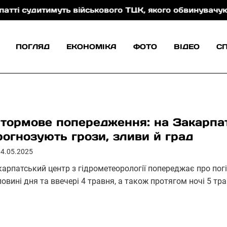
ть військового ТЦК, якого обвинувачують у катуванні
ПОГЛЯД
ЕКОНОМІКА
ФОТО
ВІДЕО
С
тормове попередження: на Закарпатт
рогнозують грози, зливи й град
04.05.2025
карпатський центр з гідрометеорології попереджає про погі
овині дня та ввечері 4 травня, а також протягом ночі 5 тр