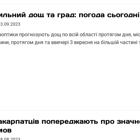
ильний дощ та град: погода сьогодні
03.09.2023
ноптики прогнозують дощ по всій області протягом дня, міс
ини, протягом дня та ввечері 3 вересня на більшій частині 
акарпатців попереджають про значн
мов
28.08.2023