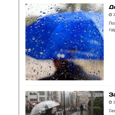
Д
По
гід
З
Се