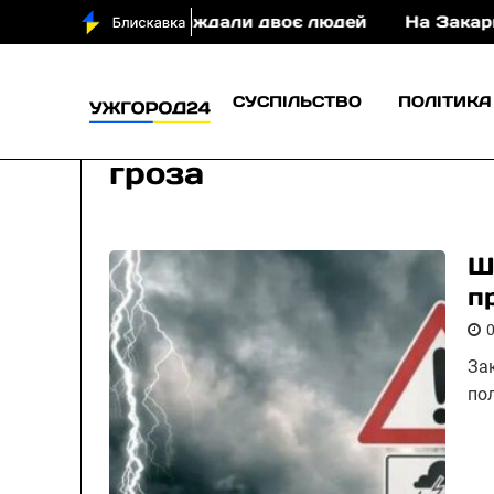
постраждали двоє людей
На Закарпатті судитиму
СУСПІЛЬСТВО
ПОЛІТИКА
гроза
Ш
п
За
пол