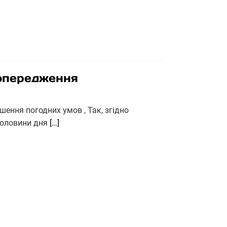
попередження
шення погодних умов , Так, згідно
 половини дня
[…]