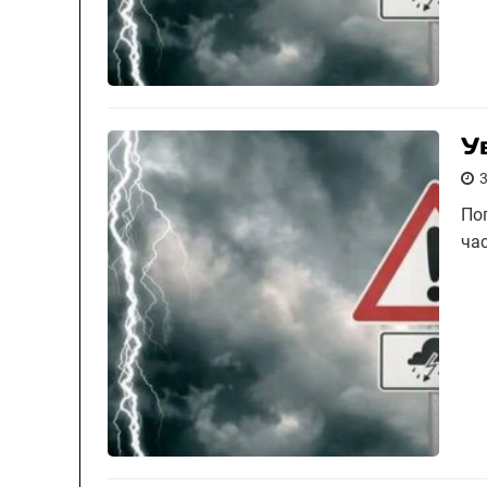
У
По
ча