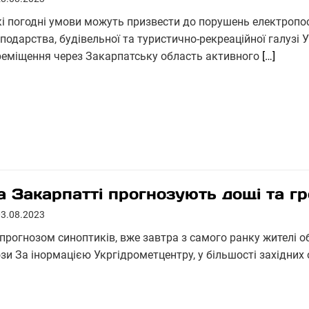
кі погодні умови можуть призвести до порушень електропо
подарства, будівельної та туристично-рекреаційної галузі 
реміщення через Закарпатську область активного
[…]
а Закарпатті прогнозують дощі та г
03.08.2023
 прогнозом синоптиків, вже завтра з самого ранку жителі о
зи За інормацією Укргідрометцентру, у більшості західних 