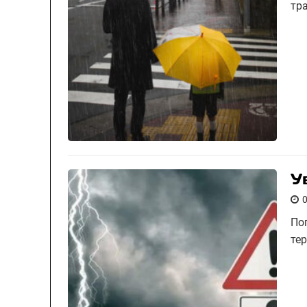
тра
У
По
тер