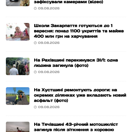
зафіксували камерами (відео)
09.08.2026
Школи Закарпаття готуються до 1
вересня: понад 1100 укриттів та майже
400 млн грн на харчування
09.08.2026
На Рахівщині перекинувся ЗІЛ: одна
людина загинула (фото)
09.08.2026
На Хустщині ремонтують дороги: на
окремих ділянках уже вкладають новий
асфальт (фото)
09.08.2026
На Тячівщині 43-річний мотоцикліст
загинув після зіткнення з коровою