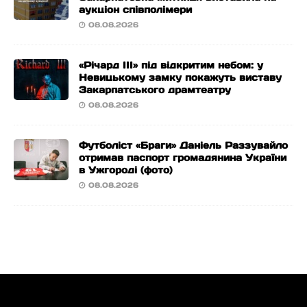
аукціон співполімери
08.08.2026
«Річард ІІІ» під відкритим небом: у
Невицькому замку покажуть виставу
Закарпатського драмтеатру
08.08.2026
Футболіст «Браги» Даніель Раззувайло
отримав паспорт громадянина України
в Ужгороді (фото)
08.08.2026