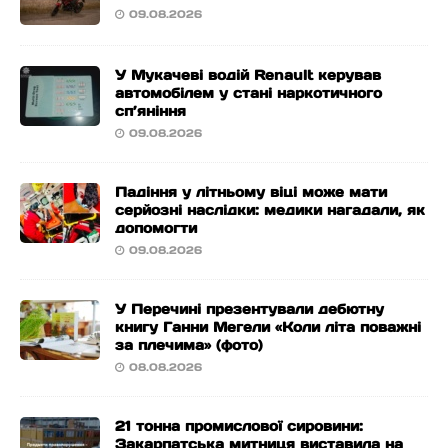
09.08.2026
У Мукачеві водій Renault керував
автомобілем у стані наркотичного
сп’яніння
09.08.2026
Падіння у літньому віці може мати
серйозні наслідки: медики нагадали, як
допомогти
09.08.2026
У Перечині презентували дебютну
книгу Ганни Мегели «Коли літа поважні
за плечима» (фото)
08.08.2026
21 тонна промислової сировини:
Закарпатська митниця виставила на