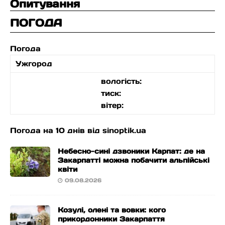
Опитування
ПОГОДА
Погода
Ужгород
вологість:
тиск:
вітер:
Погода на 10 днів від
sinoptik.ua
Небесно-сині дзвоники Карпат: де на
Закарпатті можна побачити альпійські
квіти
09.08.2026
Козулі, олені та вовки: кого
прикордонники Закарпаття