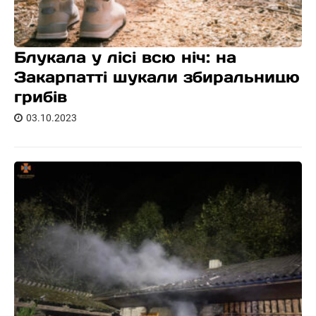
Блукала у лісі всю ніч: на
Закарпатті шукали збиральницю
грибів
03.10.2023