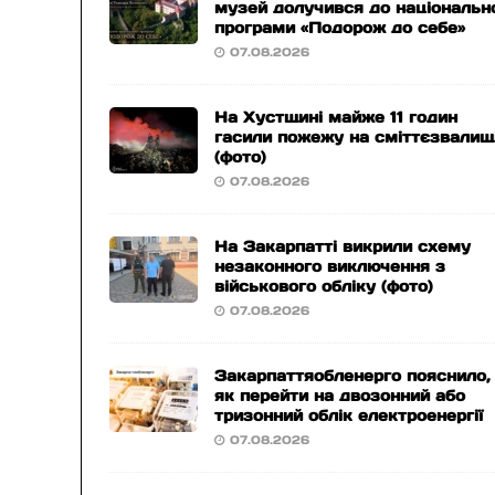
музей долучився до національн
програми «Подорож до себе»
07.08.2026
На Хустщині майже 11 годин
гасили пожежу на сміттєзвалищ
(фото)
07.08.2026
На Закарпатті викрили схему
незаконного виключення з
військового обліку (фото)
07.08.2026
Закарпаттяобленерго пояснило,
як перейти на двозонний або
тризонний облік електроенергії
07.08.2026