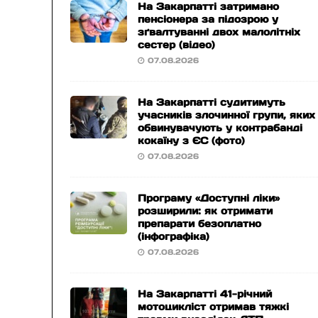
На Закарпатті затримано
пенсіонера за підозрою у
зґвалтуванні двох малолітніх
сестер (відео)
07.08.2026
На Закарпатті судитимуть
учасників злочинної групи, яких
обвинувачують у контрабанді
кокаїну з ЄС (фото)
07.08.2026
Програму «Доступні ліки»
розширили: як отримати
препарати безоплатно
(інфографіка)
07.08.2026
На Закарпатті 41-річний
мотоцикліст отримав тяжкі