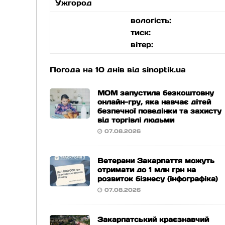
Ужгород
вологість:
тиск:
вітер:
Погода на 10 днів від
sinoptik.ua
МОМ запустила безкоштовну
онлайн-гру, яка навчає дітей
безпечної поведінки та захисту
від торгівлі людьми
07.08.2026
Ветерани Закарпаття можуть
отримати до 1 млн грн на
розвиток бізнесу (інфографіка)
07.08.2026
Закарпатський краєзнавчий