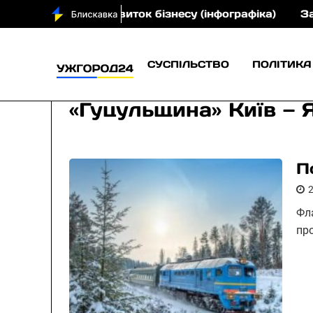
грн на розвиток бізнесу (інфографіка)
Закарпатс
СУСПІЛЬСТВО
ПОЛІТИКА
«Гуцульщина» Київ — 
П
Фл
пр