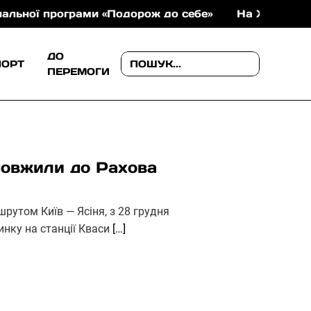
програми «Подорож до себе»
На Хустщині майже 11
ДО
ПОРТ
ПЕРЕМОГИ
довжили до Рахова
рутом Київ — Ясіня, з 28 грудня
нку на станції Кваси
[…]