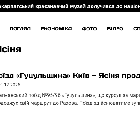
ький краєзнавчий музей долучився до національної 
ПОГЛЯД
ЕКОНОМІКА
ФОТО
ВІДЕО
С
Ясіня
оїзд «Гуцульщина» Київ — Ясіня про
29.12.2025
агманський поїзд №95/96 «Гуцульщина», що курсує за марш
одовжує свій маршрут до Рахова. Поїзд здійснюватиме зупи