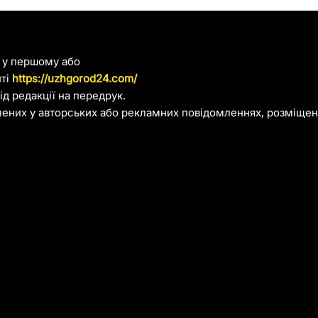
я у першому або
йті
https://uzhgorod24.com/
д редакції на передрук.
лених у авторських або рекламних повідомленнях, розміщени