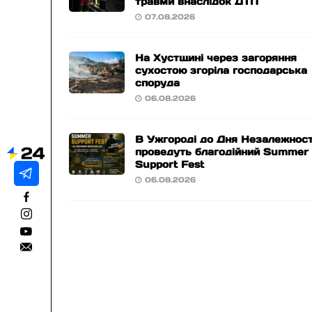
травми внаслідок ДТП
07.08.2026
На Хустщині через загоряння
сухостою згоріла господарська
споруда
06.08.2026
В Ужгороді до Дня Незалежност
проведуть благодійний Summer
Support Fest
06.08.2026