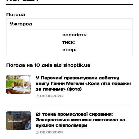
Погода
Ужгород
вологість:
тиск:
вітер:
Погода на 10 днів від
sinoptik.ua
У Перечині презентували дебютну
книгу Ганни Мегели «Коли літа поважні
за плечима» (фото)
08.08.2026
21 тонна промислової сировини:
Закарпатська митниця виставила на
аукціон співполімери
08.08.2026