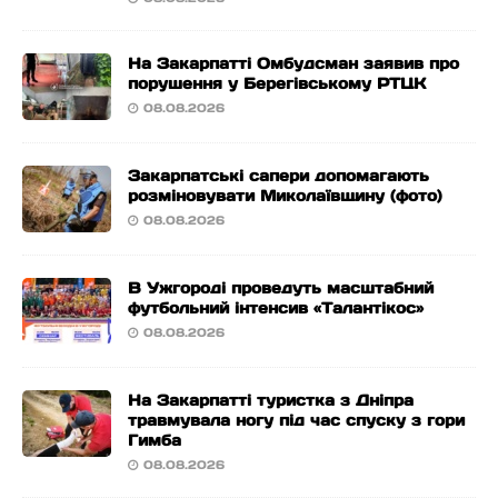
На Закарпатті Омбудсман заявив про
порушення у Берегівському РТЦК
08.08.2026
Закарпатські сапери допомагають
розміновувати Миколаївщину (фото)
08.08.2026
В Ужгороді проведуть масштабний
футбольний інтенсив «Талантікос»
08.08.2026
На Закарпатті туристка з Дніпра
травмувала ногу під час спуску з гори
Гимба
08.08.2026