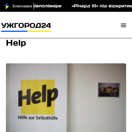
аукціон співполімери
«Річард ІІІ» під відкритим
Help