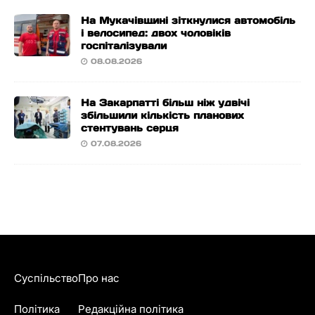
На Мукачівщині зіткнулися автомобіль
і велосипед: двох чоловіків
госпіталізували
08.08.2026
На Закарпатті більш ніж удвічі
збільшили кількість планових
стентувань серця
07.08.2026
Суспільство
Про нас
Політика
Редакційна політика