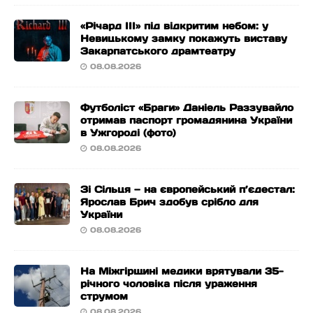
«Річард ІІІ» під відкритим небом: у
Невицькому замку покажуть виставу
Закарпатського драмтеатру
08.08.2026
Футболіст «Браги» Даніель Раззувайло
отримав паспорт громадянина України
в Ужгороді (фото)
08.08.2026
Зі Сільця — на європейський п’єдестал:
Ярослав Брич здобув срібло для
України
08.08.2026
На Міжгірщині медики врятували 35-
річного чоловіка після ураження
струмом
08.08.2026