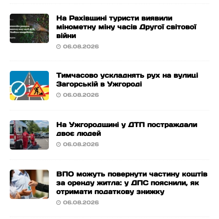
На Рахівщині туристи виявили
мінометну міну часів Другої світової
війни
06.08.2026
Тимчасово ускладнять рух на вулиці
Загорській в Ужгороді
06.08.2026
На Ужгородщині у ДТП постраждали
двоє людей
06.08.2026
ВПО можуть повернути частину коштів
за оренду житла: у ДПС пояснили, як
отримати податкову знижку
06.08.2026