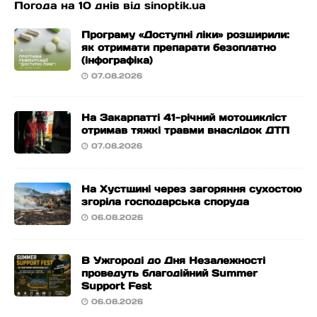
Погода на 10 днів від
sinoptik.ua
Програму «Доступні ліки» розширили:
як отримати препарати безоплатно
(інфографіка)
07.08.2026
На Закарпатті 41-річний мотоцикліст
отримав тяжкі травми внаслідок ДТП
07.08.2026
На Хустщині через загоряння сухостою
згоріла господарська споруда
06.08.2026
В Ужгороді до Дня Незалежності
проведуть благодійний Summer
Support Fest
06.08.2026