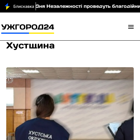
ня Незалежності проведуть благодійний Summer Supp
Хустщина