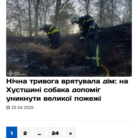
Нічна тривога врятувала дім: на
Хустщині собака допоміг
уникнути великої пожежі
20.04.2026
1
2
…
24
»