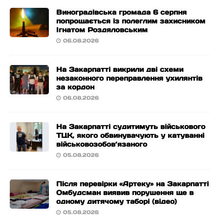
Виноградівська громада 6 серпня
попрощається із полеглим захисником
Ігнатом Роздяловським
06.08.2026
На Закарпатті викрили дві схеми
незаконного переправлення ухилянтів
за кордон
06.08.2026
На Закарпатті судитимуть військового
ТЦК, якого обвинувачують у катуванні
військовозобов’язаного
05.08.2026
Після перевірки «Артеку» на Закарпатті
Омбудсман виявив порушення ще в
одному дитячому таборі (відео)
05.08.2026