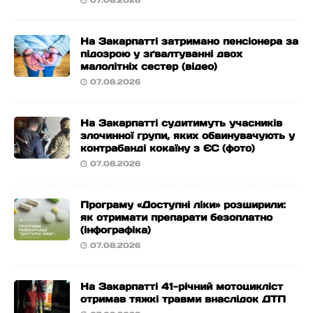
07.08.2026
На Закарпатті затримано пенсіонера за
підозрою у зґвалтуванні двох
малолітніх сестер (відео)
07.08.2026
На Закарпатті судитимуть учасників
злочинної групи, яких обвинувачують у
контрабанді кокаїну з ЄС (фото)
07.08.2026
Програму «Доступні ліки» розширили:
як отримати препарати безоплатно
(інфографіка)
07.08.2026
На Закарпатті 41-річний мотоцикліст
отримав тяжкі травми внаслідок ДТП