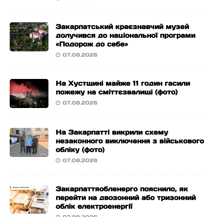
Закарпатський краєзнавчий музей
долучився до національної програми
«Подорож до себе»
07.08.2026
На Хустщині майже 11 годин гасили
пожежу на сміттєзвалищі (фото)
07.08.2026
На Закарпатті викрили схему
незаконного виключення з військового
обліку (фото)
07.08.2026
Закарпаттяобленерго пояснило, як
перейти на двозонний або тризонний
облік електроенергії