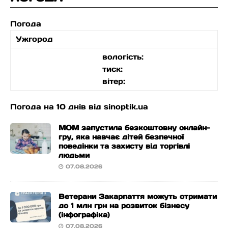
Погода
Ужгород
вологість:
тиск:
вітер:
Погода на 10 днів від
sinoptik.ua
МОМ запустила безкоштовну онлайн-
гру, яка навчає дітей безпечної
поведінки та захисту від торгівлі
людьми
07.08.2026
Ветерани Закарпаття можуть отримати
до 1 млн грн на розвиток бізнесу
(інфографіка)
07.08.2026