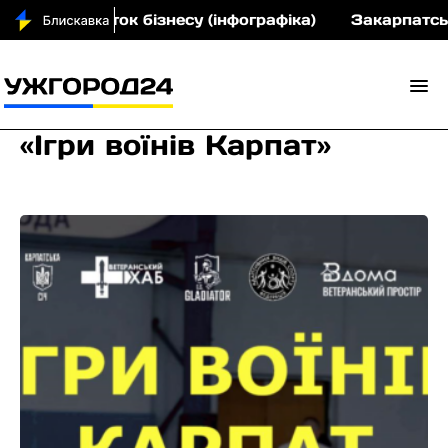
 на розвиток бізнесу (інфографіка)
Закарпатський
«Ігри воїнів Карпат»