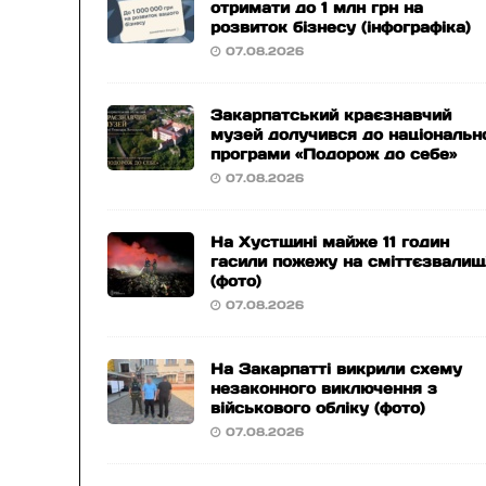
отримати до 1 млн грн на
розвиток бізнесу (інфографіка)
07.08.2026
Закарпатський краєзнавчий
музей долучився до національн
програми «Подорож до себе»
07.08.2026
На Хустщині майже 11 годин
гасили пожежу на сміттєзвалищ
(фото)
07.08.2026
На Закарпатті викрили схему
незаконного виключення з
військового обліку (фото)
07.08.2026