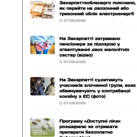
Закарпаттяобленерго пояснило,
як перейти на двозонний або
тризонний облік електроенергії
07.08.2026
На Закарпатті затримано
пенсіонера за підозрою у
зґвалтуванні двох малолітніх
сестер (відео)
07.08.2026
На Закарпатті судитимуть
учасників злочинної групи, яких
обвинувачують у контрабанді
кокаїну з ЄС (фото)
07.08.2026
Програму «Доступні ліки»
розширили: як отримати
препарати безоплатно