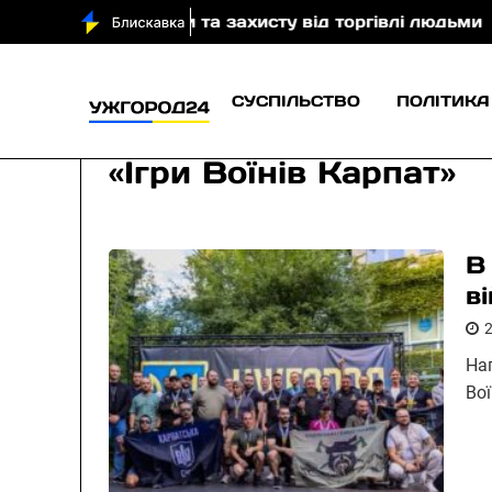
ї поведінки та захисту від торгівлі людьми
Ветер
СУСПІЛЬСТВО
ПОЛІТИКА
«Ігри Воїнів Карпат»
В
в
На
Во