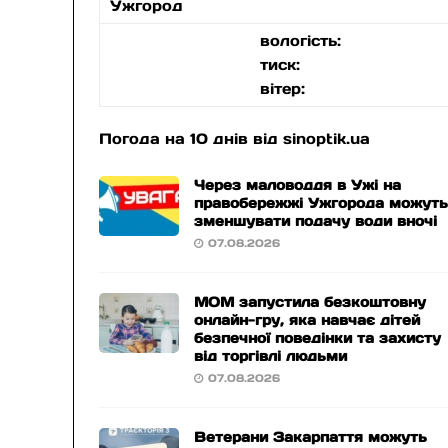
Ужгород
вологість:
тиск:
вітер:
Погода на 10 днів від
sinoptik.ua
Через маловоддя в Ужі на
правобережжі Ужгорода можут
зменшувати подачу води вночі
07.08.2026
МОМ запустила безкоштовну
онлайн-гру, яка навчає дітей
безпечної поведінки та захисту
від торгівлі людьми
07.08.2026
Ветерани Закарпаття можуть