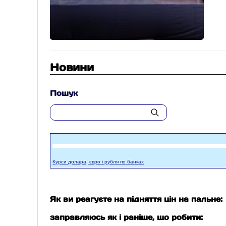
Новини
Пошук
Курси долара, євро і рубля по банках
Як ви реагуєте на підняття цін на пальне:
заправляюсь як і раніше, що робити: