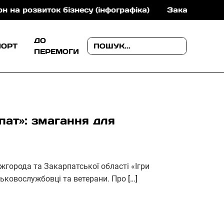
виток бізнесу (інфографіка)
Закарпатський краєзн
ДО
ПОРТ
ПЕРЕМОГИ
рпат»: змагання для
жгорода та Закарпатської області «Ігри
йськовослужбовці та ветерани. Про
[…]