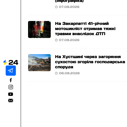
(інфографіка)
07.08.2026
На Закарпатті 41-річний
мотоцикліст отримав тяжкі
травми внаслідок ДТП
07.08.2026
На Хустщині через загоряння
сухостою згоріла господарська
споруда
06.08.2026