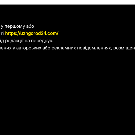
я у першому або
йті
https://uzhgorod24.com/
д редакції на передрук.
лених у авторських або рекламних повідомленнях, розміщени