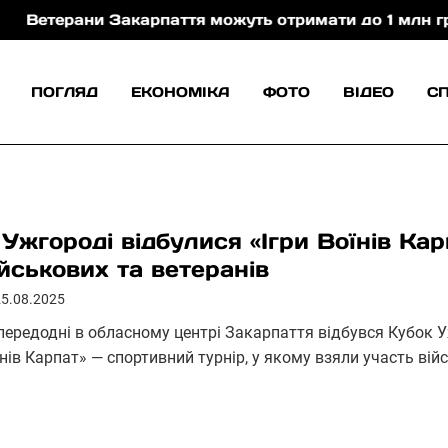
ани Закарпаття можуть отримати до 1 млн грн на роз
ПОГЛЯД
ЕКОНОМІКА
ФОТО
ВІДЕО
С
 Ужгороді відбулися «Ігри Воїнів Ка
ійськових та ветеранів
25.08.2025
передодні в обласному центрі Закарпаття відбувся Кубок У
їнів Карпат» — спортивний турнір, у якому взяли участь ві