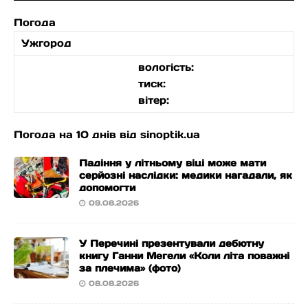
Погода
Ужгород
вологість:
тиск:
вітер:
Погода на 10 днів від
sinoptik.ua
Падіння у літньому віці може мати
серйозні наслідки: медики нагадали, як
допомогти
09.08.2026
У Перечині презентували дебютну
книгу Ганни Мегели «Коли літа поважні
за плечима» (фото)
08.08.2026