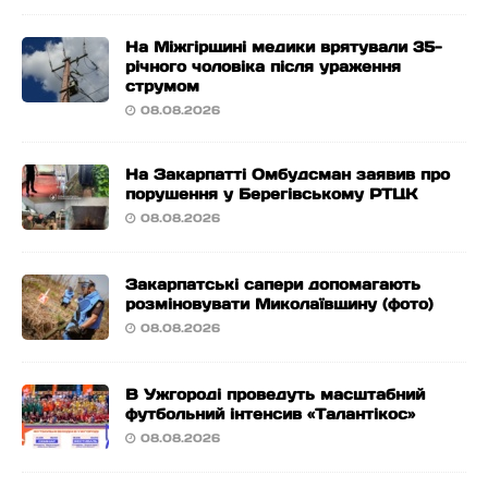
На Міжгірщині медики врятували 35-
річного чоловіка після ураження
струмом
08.08.2026
На Закарпатті Омбудсман заявив про
порушення у Берегівському РТЦК
08.08.2026
Закарпатські сапери допомагають
розміновувати Миколаївщину (фото)
08.08.2026
В Ужгороді проведуть масштабний
футбольний інтенсив «Талантікос»
08.08.2026