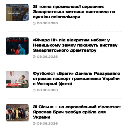
21 тонна промислової сировини:
Закарпатська митниця виставила на
аукціон співполімери
08.08.2026
«Річард ІІІ» під відкритим небом: у
Невицькому замку покажуть виставу
Закарпатського драмтеатру
08.08.2026
Футболіст «Браги» Даніель Раззувайло
отримав паспорт громадянина України
в Ужгороді (фото)
08.08.2026
Зі Сільця — на європейський п’єдестал:
Ярослав Брич здобув срібло для
України
08.08.2026