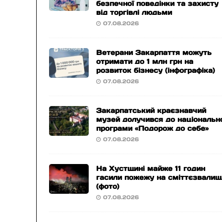
безпечної поведінки та захисту
від торгівлі людьми
07.08.2026
Ветерани Закарпаття можуть
отримати до 1 млн грн на
розвиток бізнесу (інфографіка)
07.08.2026
Закарпатський краєзнавчий
музей долучився до національн
програми «Подорож до себе»
07.08.2026
На Хустщині майже 11 годин
гасили пожежу на сміттєзвалищ
(фото)
07.08.2026