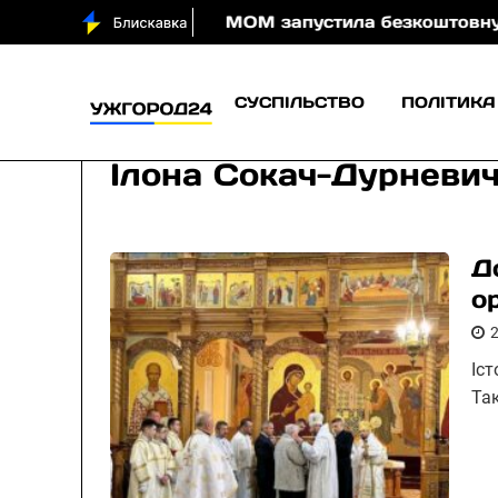
 води вночі
МОМ запустила безкоштовну онлайн-гр
СУСПІЛЬСТВО
ПОЛІТИКА
Ілона Сокач-Дурневи
Д
о
Іс
Так