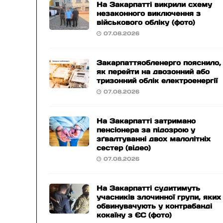
На Закарпатті викрили схему
незаконного виключення з
військового обліку (фото)
07.08.2026
Закарпаттяобленерго пояснило,
як перейти на двозонний або
тризонний облік електроенергії
07.08.2026
На Закарпатті затримано
пенсіонера за підозрою у
зґвалтуванні двох малолітніх
сестер (відео)
07.08.2026
На Закарпатті судитимуть
учасників злочинної групи, яких
обвинувачують у контрабанді
кокаїну з ЄС (фото)