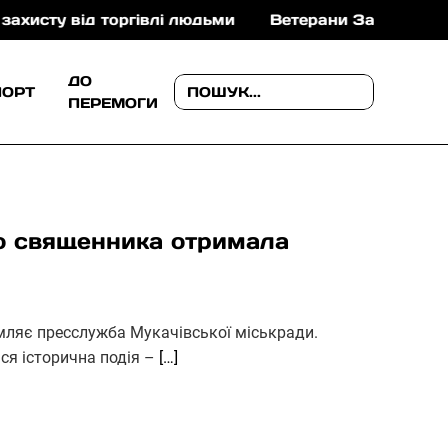
від торгівлі людьми
Ветерани Закарпаття можуть о
ДО
ПОРТ
ПЕРЕМОГИ
о священника отримала
омляє пресслужба Мукачівської міськради.
ася історична подія –
[…]