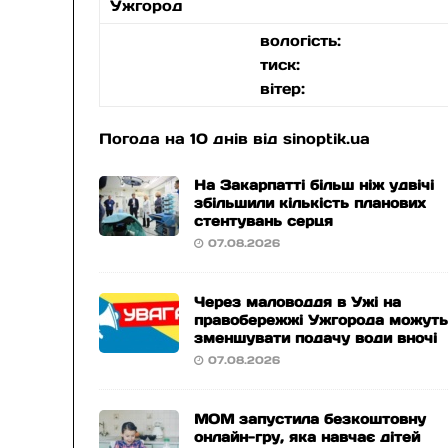
Ужгород
вологість:
тиск:
вітер:
Погода на 10 днів від
sinoptik.ua
На Закарпатті більш ніж удвічі
збільшили кількість планових
стентувань серця
07.08.2026
Через маловоддя в Ужі на
правобережжі Ужгорода можут
зменшувати подачу води вночі
07.08.2026
МОМ запустила безкоштовну
онлайн-гру, яка навчає дітей