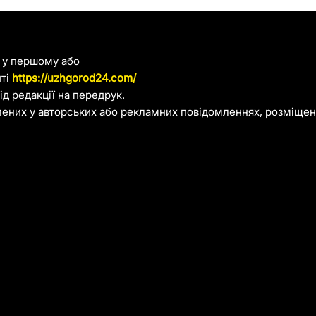
я у першому або
йті
https://uzhgorod24.com/
д редакції на передрук.
лених у авторських або рекламних повідомленнях, розміщени