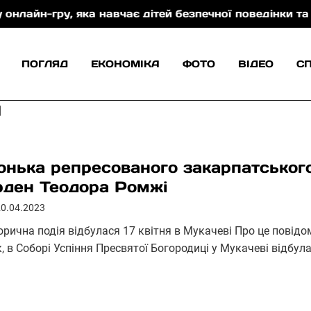
у, яка навчає дітей безпечної поведінки та захисту 
ПОГЛЯД
ЕКОНОМІКА
ФОТО
ВІДЕО
С
ч
онька репресованого закарпатськог
рден Теодора Ромжі
20.04.2023
торична подія відбулася 17 квітня в Мукачеві Про це повід
, в Соборі Успіння Пресвятої Богородиці у Мукачеві відбул