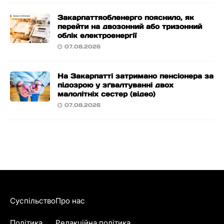
Закарпаттяобленерго пояснило, як
перейти на двозонний або тризонний
облік електроенергії
07.08.2026
На Закарпатті затримано пенсіонера за
підозрою у зґвалтуванні двох
малолітніх сестер (відео)
07.08.2026
Суспільство
Про нас
Політика
Редакційна політика