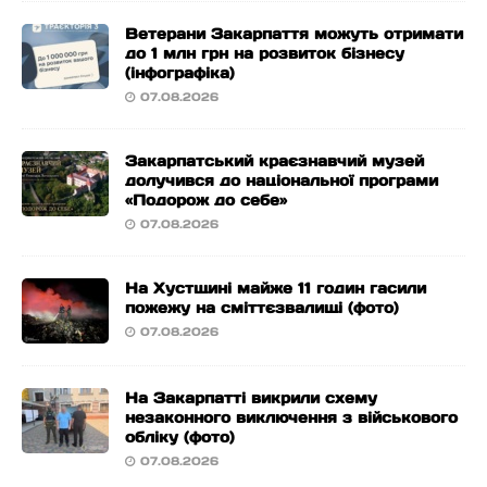
Ветерани Закарпаття можуть отримати
до 1 млн грн на розвиток бізнесу
(інфографіка)
07.08.2026
Закарпатський краєзнавчий музей
долучився до національної програми
«Подорож до себе»
07.08.2026
На Хустщині майже 11 годин гасили
пожежу на сміттєзвалищі (фото)
07.08.2026
На Закарпатті викрили схему
незаконного виключення з військового
обліку (фото)
07.08.2026