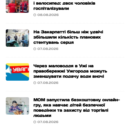
і велосипед: двох чоловіків
госпіталізували
08.08.2026
На Закарпатті більш ніж удвічі
збільшили кількість планових
стентувань серця
07.08.2026
Через маловоддя в Ужі на
правобережжі Ужгорода можуть
зменшувати подачу води вночі
07.08.2026
МОМ запустила безкоштовну онлайн-
гру, яка навчає дітей безпечної
поведінки та захисту від торгівлі
людьми
07.08.2026