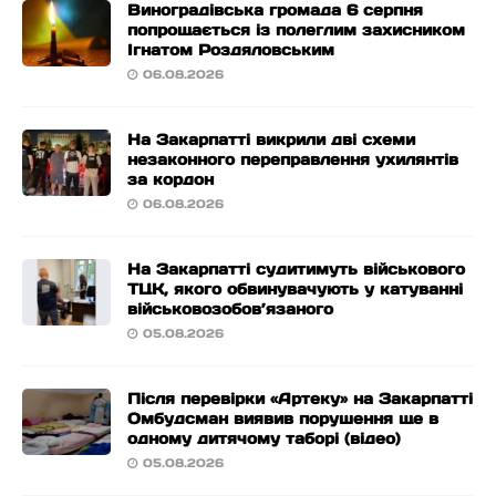
Виноградівська громада 6 серпня
попрощається із полеглим захисником
Ігнатом Роздяловським
06.08.2026
На Закарпатті викрили дві схеми
незаконного переправлення ухилянтів
за кордон
06.08.2026
На Закарпатті судитимуть військового
ТЦК, якого обвинувачують у катуванні
військовозобов’язаного
05.08.2026
Після перевірки «Артеку» на Закарпатті
Омбудсман виявив порушення ще в
одному дитячому таборі (відео)
05.08.2026