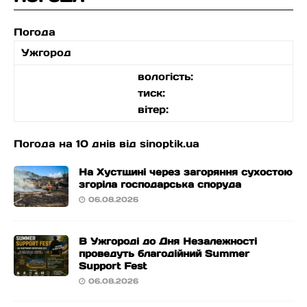
Погода
Ужгород
вологість:
тиск:
вітер:
Погода на 10 днів від
sinoptik.ua
На Хустщині через загоряння сухостою
згоріла господарська споруда
06.08.2026
В Ужгороді до Дня Незалежності
проведуть благодійний Summer
Support Fest
06.08.2026