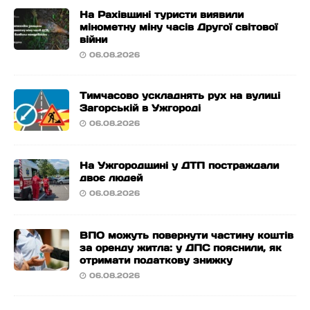
На Рахівщині туристи виявили
мінометну міну часів Другої світової
війни
06.08.2026
Тимчасово ускладнять рух на вулиці
Загорській в Ужгороді
06.08.2026
На Ужгородщині у ДТП постраждали
двоє людей
06.08.2026
ВПО можуть повернути частину коштів
за оренду житла: у ДПС пояснили, як
отримати податкову знижку
06.08.2026