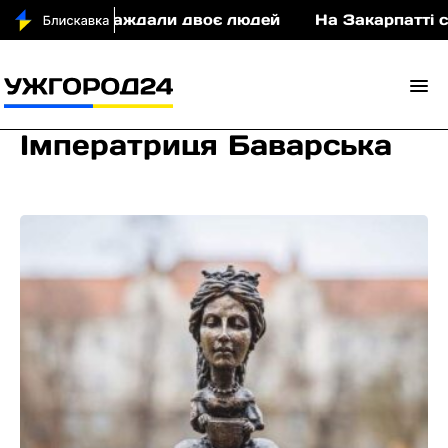
ДТП постраждали двоє людей
На Закарпатті суди
Імператриця Баварська