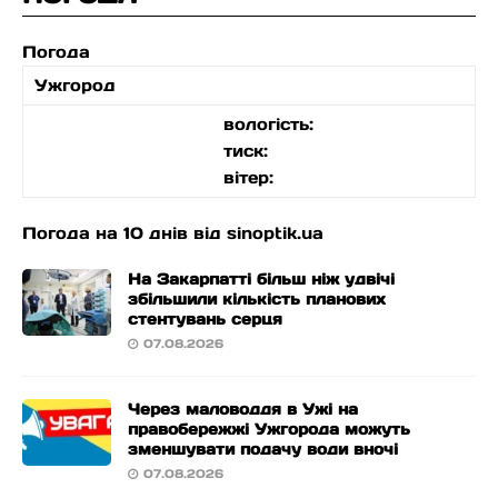
Погода
Ужгород
вологість:
тиск:
вітер:
Погода на 10 днів від
sinoptik.ua
На Закарпатті більш ніж удвічі
збільшили кількість планових
стентувань серця
07.08.2026
Через маловоддя в Ужі на
правобережжі Ужгорода можуть
зменшувати подачу води вночі
07.08.2026