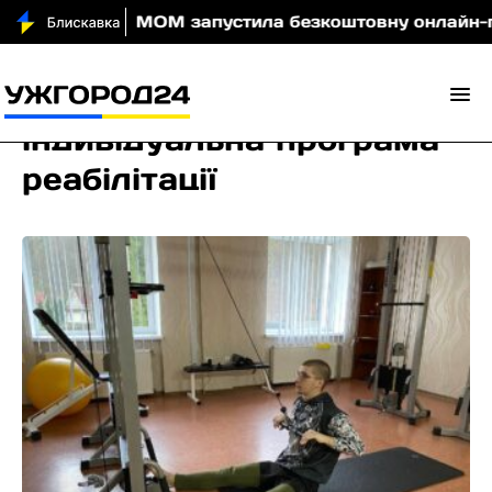
 вночі
МОМ запустила безкоштовну онлайн-гру, як
індивідуальна програма
реабілітації