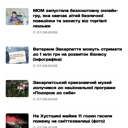
МОМ запустила безкоштовну онлайн-
гру, яка навчає дітей безпечної
поведінки та захисту від торгівлі
людьми
07.08.2026
Ветерани Закарпаття можуть отримати
до 1 млн грн на розвиток бізнесу
(інфографіка)
07.08.2026
Закарпатський краєзнавчий музей
долучився до національної програми
«Подорож до себе»
07.08.2026
На Хустщині майже 11 годин гасили
пожежу на сміттєзвалищі (фото)
07.08.2026