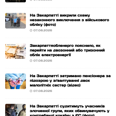
На Закарпатті викрили схему
незаконного виключення з військового
обліку (фото)
07.08.2026
Закарпаттяобленерго пояснило, як
перейти на двозонний або тризонний
облік електроенергії
07.08.2026
На Закарпатті затримано пенсіонера за
підозрою у зґвалтуванні двох
малолітніх сестер (відео)
07.08.2026
На Закарпатті судитимуть учасників
злочинної групи, яких обвинувачують у
контрабанді кокаїну з ЄС (фото)