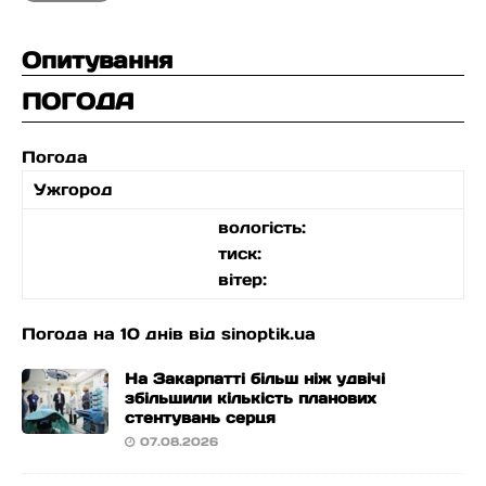
Опитування
ПОГОДА
Погода
Ужгород
вологість:
тиск:
вітер:
Погода на 10 днів від
sinoptik.ua
На Закарпатті більш ніж удвічі
збільшили кількість планових
стентувань серця
07.08.2026