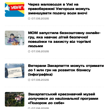
Через маловоддя в Ужі на
правобережжі Ужгорода можуть
зменшувати подачу води вночі
07.08.2026
МОМ запустила безкоштовну онлайн-
гру, яка навчає дітей безпечної
поведінки та захисту від торгівлі
людьми
07.08.2026
Ветерани Закарпаття можуть отримати
до 1 млн грн на розвиток бізнесу
(інфографіка)
07.08.2026
Закарпатський краєзнавчий музей
долучився до національної програми
«Подорож до себе»
07.08.2026