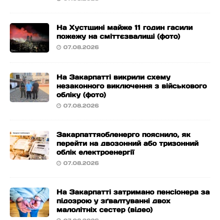
На Хустщині майже 11 годин гасили
пожежу на сміттєзвалищі (фото)
07.08.2026
На Закарпатті викрили схему
незаконного виключення з військового
обліку (фото)
07.08.2026
Закарпаттяобленерго пояснило, як
перейти на двозонний або тризонний
облік електроенергії
07.08.2026
На Закарпатті затримано пенсіонера за
підозрою у зґвалтуванні двох
малолітніх сестер (відео)