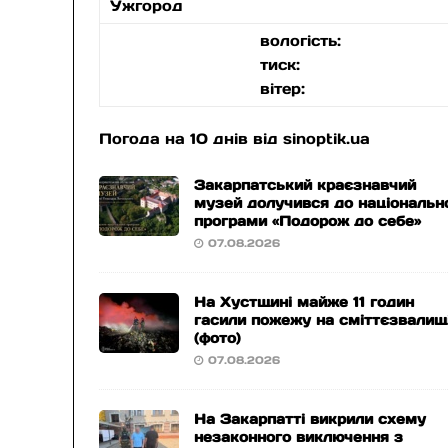
Ужгород
вологість:
тиск:
вітер:
Погода на 10 днів від
sinoptik.ua
Закарпатський краєзнавчий
музей долучився до національн
програми «Подорож до себе»
07.08.2026
На Хустщині майже 11 годин
гасили пожежу на сміттєзвалищ
(фото)
07.08.2026
На Закарпатті викрили схему
незаконного виключення з