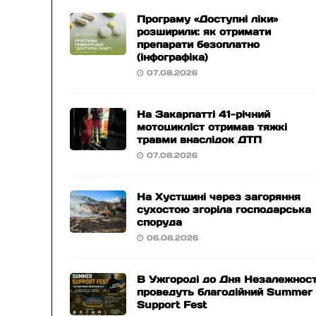
Програму «Доступні ліки»
розширили: як отримати
препарати безоплатно
(інфографіка)
07.08.2026
На Закарпатті 41-річний
мотоцикліст отримав тяжкі
травми внаслідок ДТП
07.08.2026
На Хустщині через загоряння
сухостою згоріла господарська
споруда
06.08.2026
В Ужгороді до Дня Незалежност
проведуть благодійний Summer
Support Fest