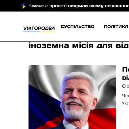
)
На Закарпатті викрили схему незаконного виклю
СУСПІЛЬСТВО
ПОЛІТИКА
іноземна місія для ві
П
в
Чех
укл