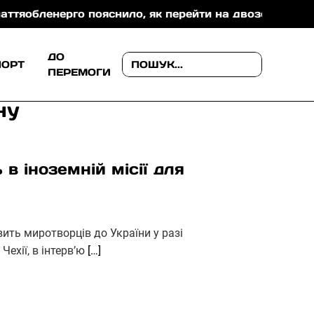
нерго пояснило, як перейти на двозонний або тризонн
ДО
ПОРТ
ПЕРЕМОГИ
ну
 в іноземній місії для
вить миротворців до України у разі
Чехії, в інтерв’ю
[…]