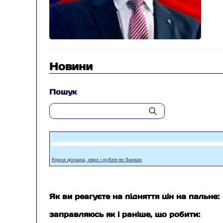
Новини
Пошук
Курси долара, євро і рубля по банках
Як ви реагуєте на підняття цін на пальне:
заправляюсь як і раніше, що робити: