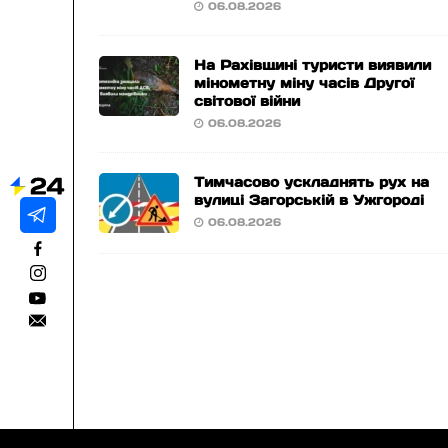
06.08.2026
На Рахівщині туристи виявили
мінометну міну часів Другої
світової війни
06.08.2026
Тимчасово ускладнять рух на
вулиці Загорській в Ужгороді
06.08.2026