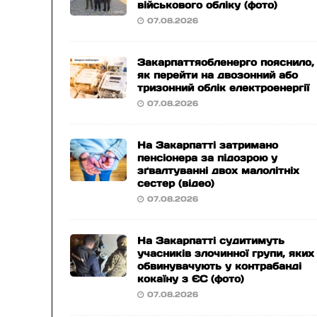
військового обліку (фото)
07.08.2026
Закарпаттяобленерго пояснило,
як перейти на двозонний або
тризонний облік електроенергії
07.08.2026
На Закарпатті затримано
пенсіонера за підозрою у
зґвалтуванні двох малолітніх
сестер (відео)
07.08.2026
На Закарпатті судитимуть
учасників злочинної групи, яких
обвинувачують у контрабанді
кокаїну з ЄС (фото)
07.08.2026