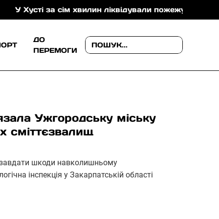
сті за сім хвилин ліквідували пожежу в складській на
ДО
ПОРТ
ПЕРЕМОГИ
’язала Ужгородську міську
их сміттєзвалищ
ть завдати шкоди навколишньому
огічна інспекція у Закарпатській області