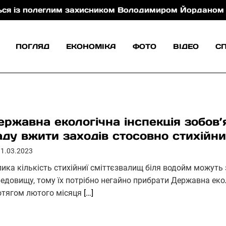
олеглим захисником Володимиром Йорданом
У Ху
ПОГЛЯД
ЕКОНОМІКА
ФОТО
ВІДЕО
С
ержавна екологічна інспекція зобов
аду вжити заходів стосовно стихійн
11.03.2023
лика кількість стихійниї сміттєзвалищ біля водойм можу
редовищу, тому їх потрібно негайно прибрати Державна екол
отягом лютого місяця
[…]