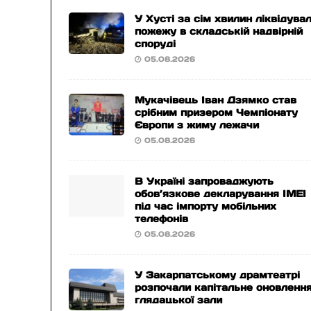
У Хусті за сім хвилин ліквідува
пожежу в складській надвірній
споруді
05.08.2026
Мукачівець Іван Дзямко став
срібним призером Чемпіонату
Європи з жиму лежачи
05.08.2026
В Україні запроваджують
обов’язкове декларування IMEI
під час імпорту мобільних
телефонів
05.08.2026
У Закарпатському драмтеатрі
розпочали капітальне оновленн
глядацької зали