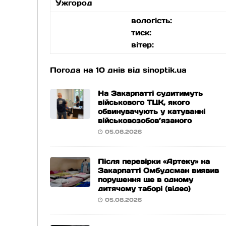
Ужгород
вологість:
тиск:
вітер:
Погода на 10 днів від
sinoptik.ua
На Закарпатті судитимуть
військового ТЦК, якого
обвинувачують у катуванні
військовозобов’язаного
05.08.2026
Після перевірки «Артеку» на
Закарпатті Омбудсман виявив
порушення ще в одному
дитячому таборі (відео)
05.08.2026