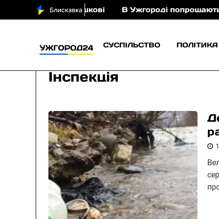
ньми у Порошкові
В Ужгороді попрощаються із п
СУСПІЛЬСТВО
ПОЛІТИКА
Інспекція
Д
р
Ве
се
пр