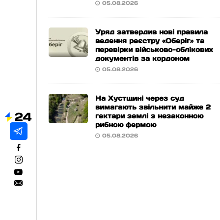
05.08.2026
Уряд затвердив нові правила
ведення реєстру «Оберіг» та
перевірки військово-облікових
документів за кордоном
05.08.2026
На Хустщині через суд
вимагають звільнити майже 2
гектари землі з незаконною
рибною фермою
05.08.2026