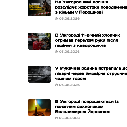
На Ужгородщині поліція
розслідує жорстоке поводженн
з кіньми у Порошкові
05.08.2026
В Ужгороді 11-річний хлопчик
отримав перелом руки після
падіння з квадроцикла
05.08.2026
У Мукачеві родина потрапила д
лікарні через ймовірне отруєнн
чадним газом
05.08.2026
В Ужгороді попрощаються із
полеглим захисником
Володимиром Йорданом
05.08.2026