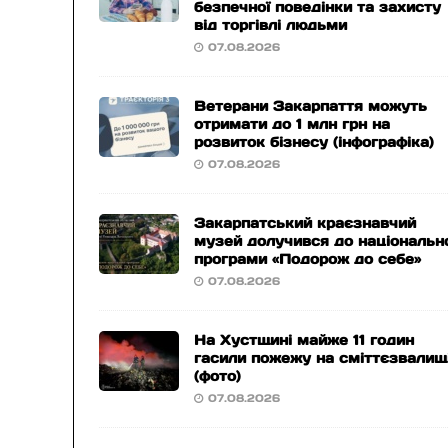
безпечної поведінки та захисту
від торгівлі людьми
07.08.2026
Ветерани Закарпаття можуть
отримати до 1 млн грн на
розвиток бізнесу (інфографіка)
07.08.2026
Закарпатський краєзнавчий
музей долучився до національн
програми «Подорож до себе»
07.08.2026
На Хустщині майже 11 годин
гасили пожежу на сміттєзвалищ
(фото)
07.08.2026