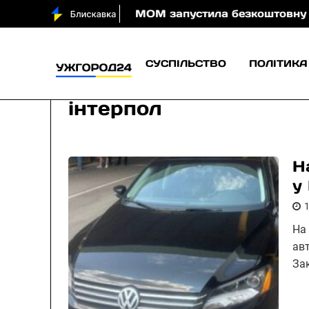
води вночі
МОМ запустила безкоштовну онлайн-гру
СУСПІЛЬСТВО
ПОЛІТИКА
інтерпол
Н
у
На
ав
За