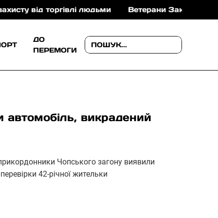
ід торгівлі людьми
Ветерани Закарпаття можуть от
ДО
ПОРТ
ПЕРЕМОГИ
и автомобіль, викрадений
і прикордонники Чопського загону виявили
перевірки 42-річної жительки