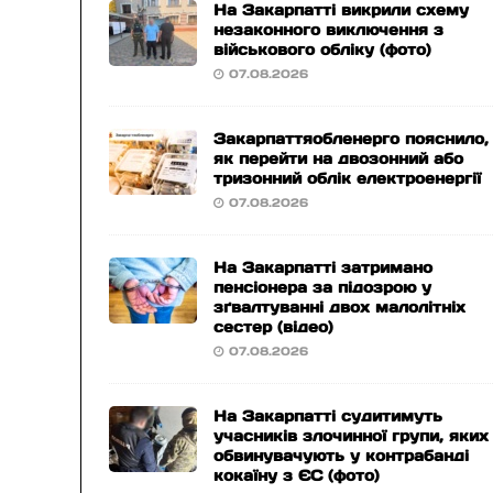
На Закарпатті викрили схему
незаконного виключення з
військового обліку (фото)
07.08.2026
Закарпаттяобленерго пояснило,
як перейти на двозонний або
тризонний облік електроенергії
07.08.2026
На Закарпатті затримано
пенсіонера за підозрою у
зґвалтуванні двох малолітніх
сестер (відео)
07.08.2026
На Закарпатті судитимуть
учасників злочинної групи, яких
обвинувачують у контрабанді
кокаїну з ЄС (фото)