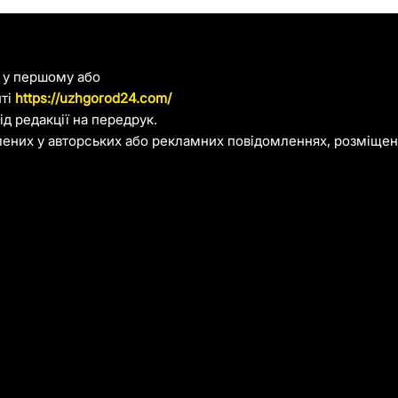
я у першому або
йті
https://uzhgorod24.com/
д редакції на передрук.
лених у авторських або рекламних повідомленнях, розміщени