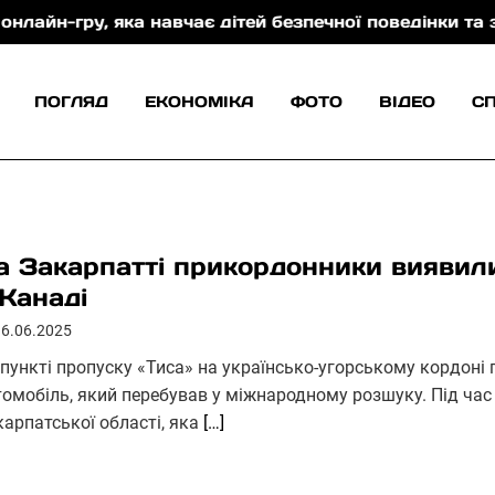
, яка навчає дітей безпечної поведінки та захисту в
ПОГЛЯД
ЕКОНОМІКА
ФОТО
ВІДЕО
С
а Закарпатті прикордонники виявил
 Канаді
16.06.2025
 пункті пропуску «Тиса» на українсько-угорському кордон
томобіль, який перебував у міжнародному розшуку. Під час 
карпатської області, яка
[…]