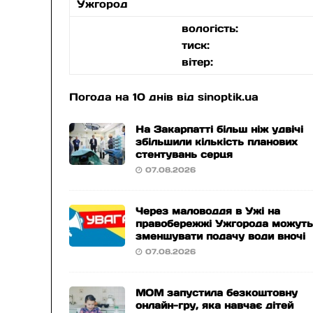
Ужгород
вологість:
тиск:
вітер:
Погода на 10 днів від
sinoptik.ua
На Закарпатті більш ніж удвічі
збільшили кількість планових
стентувань серця
07.08.2026
Через маловоддя в Ужі на
правобережжі Ужгорода можут
зменшувати подачу води вночі
07.08.2026
МОМ запустила безкоштовну
онлайн-гру, яка навчає дітей