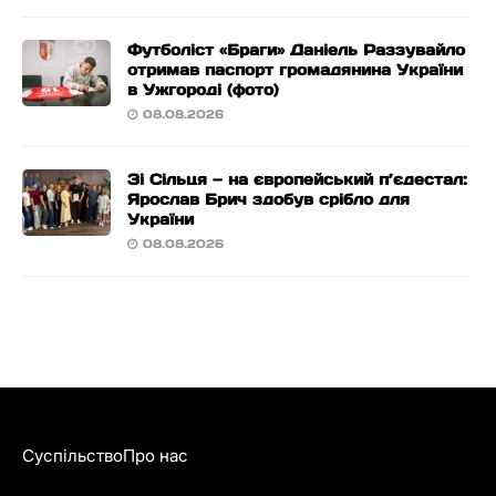
Футболіст «Браги» Даніель Раззувайло
отримав паспорт громадянина України
в Ужгороді (фото)
08.08.2026
Зі Сільця — на європейський п’єдестал:
Ярослав Брич здобув срібло для
України
08.08.2026
Суспільство
Про нас