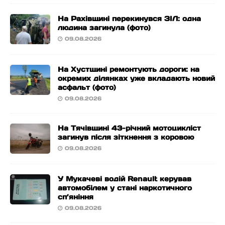
На Рахівщині перекинувся ЗІЛ: одна
людина загинула (фото)
09.08.2026
На Хустщині ремонтують дороги: на
окремих ділянках уже вкладають новий
асфальт (фото)
09.08.2026
На Тячівщині 43-річний мотоцикліст
загинув після зіткнення з коровою
09.08.2026
У Мукачеві водій Renault керував
автомобілем у стані наркотичного
сп’яніння
09.08.2026