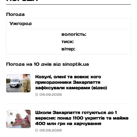
Погода
Ужгород
вологість:
тиск:
вітер:
Погода на 10 днів від
sinoptik.ua
Козулі, олені та вовки: кого
прикордонники Закарпаття
зафіксували камерами (відео)
09.08.2026
Школи Закарпаття готуються до 1
вересня: понад 1100 укриттів та майже
400 млн грн на харчування
09.08.2026