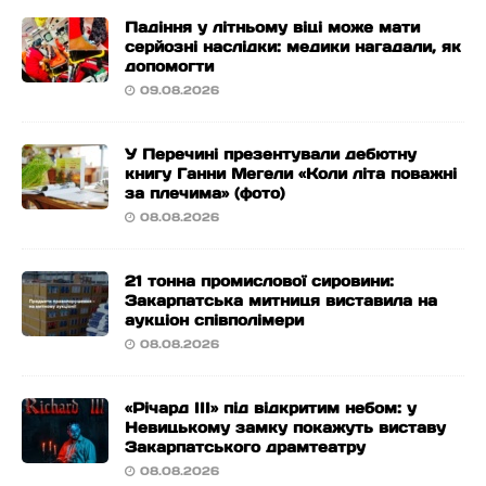
Падіння у літньому віці може мати
серйозні наслідки: медики нагадали, як
допомогти
09.08.2026
У Перечині презентували дебютну
книгу Ганни Мегели «Коли літа поважні
за плечима» (фото)
08.08.2026
21 тонна промислової сировини:
Закарпатська митниця виставила на
аукціон співполімери
08.08.2026
«Річард ІІІ» під відкритим небом: у
Невицькому замку покажуть виставу
Закарпатського драмтеатру
08.08.2026