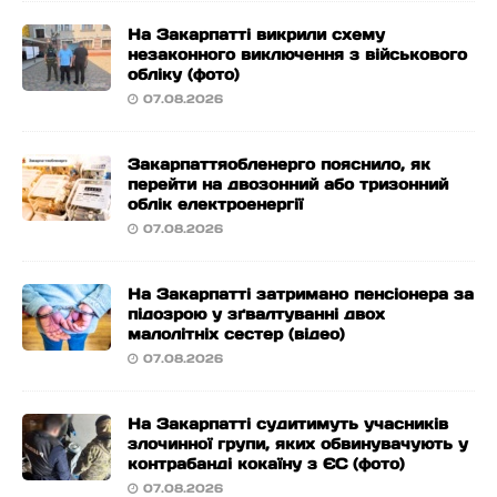
На Закарпатті викрили схему
незаконного виключення з військового
обліку (фото)
07.08.2026
Закарпаттяобленерго пояснило, як
перейти на двозонний або тризонний
облік електроенергії
07.08.2026
На Закарпатті затримано пенсіонера за
підозрою у зґвалтуванні двох
малолітніх сестер (відео)
07.08.2026
На Закарпатті судитимуть учасників
злочинної групи, яких обвинувачують у
контрабанді кокаїну з ЄС (фото)
07.08.2026