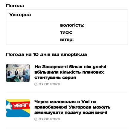
Погода
Ужгород
вологість:
тиск:
вітер:
Погода на 10 днів від
sinoptik.ua
На Закарпатті більш ніж удвічі
збільшили кількість планових
стентувань серця
07.08.2026
Через маловоддя в Ужі на
правобережжі Ужгорода можуть
зменшувати подачу води вночі
07.08.2026