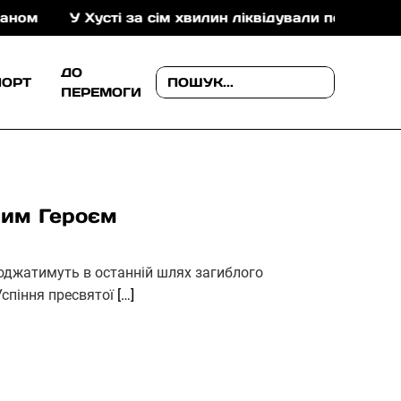
У Хусті за сім хвилин ліквідували пожежу в складські
ДО
ПОРТ
ПЕРЕМОГИ
лим Героєм
оводжатимуть в останній шлях загиблого
Успіння пресвятої
[…]