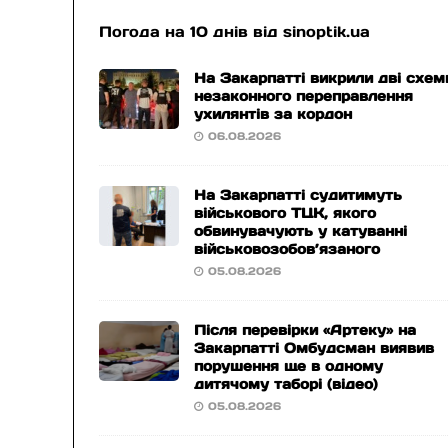
Погода на 10 днів від
sinoptik.ua
На Закарпатті викрили дві схем
незаконного переправлення
ухилянтів за кордон
06.08.2026
На Закарпатті судитимуть
військового ТЦК, якого
обвинувачують у катуванні
військовозобов’язаного
05.08.2026
Після перевірки «Артеку» на
Закарпатті Омбудсман виявив
порушення ще в одному
дитячому таборі (відео)
05.08.2026