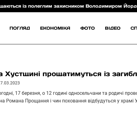
із полеглим захисником Володимиром Йорданом
ПОГЛЯД
ЕКОНОМІКА
ФОТО
ВІДЕО
С
а Хустщині прощатимуться із загиб
17.03.2023
огодні, 17 березня, о 12 годині односельчани та родичі пр
ана Романа Прощання і чин поховання відбудуться у храмі 