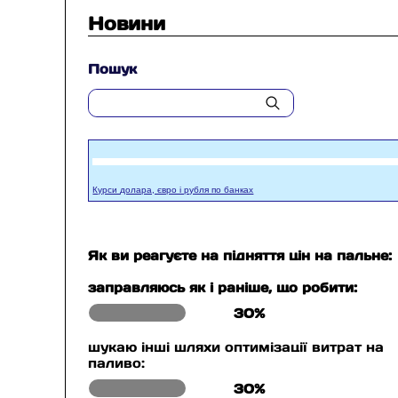
Новини
Пошук
Курси долара, євро і рубля по банках
Як ви реагуєте на підняття цін на пальне:
заправляюсь як і раніше, що робити:
30%
шукаю інші шляхи оптимізації витрат на
паливо:
30%