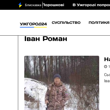
 з кіньми у Порошкові
В Ужгороді попрощаються 
СУСПІЛЬСТВО
ПОЛІТИКА
Іван Роман
Н
Сь
Ів