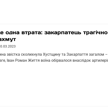
е одна втрата: закарпатець трагічно
ахмут
10.03.2023
мна звістка сколихнула Хустщину та Закарпаття загалом – 
вге, Іван Роман Життя воїна обірвалося внаслідок артилері