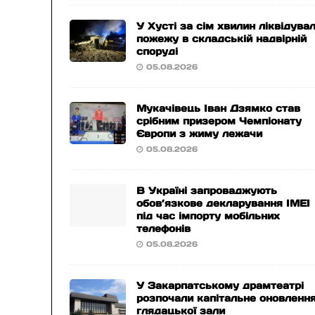
У Хусті за сім хвилин ліквідува
пожежу в складській надвірній
споруді
05.08.2026
Мукачівець Іван Дзямко став
срібним призером Чемпіонату
Європи з жиму лежачи
05.08.2026
В Україні запроваджують
обов’язкове декларування IMEI
під час імпорту мобільних
телефонів
05.08.2026
У Закарпатському драмтеатрі
розпочали капітальне оновленн
глядацької зали