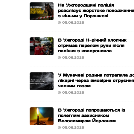
На Ужгородщині поліція
розслідує жорстоке поводженн
з кіньми у Порошкові
05.08.2026
В Ужгороді 11-річний хлопчик
отримав перелом руки після
падіння з квадроцикла
05.08.2026
У Мукачеві родина потрапила д
лікарні через ймовірне отруєнн
чадним газом
05.08.2026
В Ужгороді попрощаються із
полеглим захисником
Володимиром Йорданом
05.08.2026