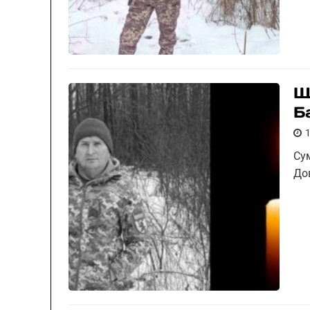
Щ
Б
Су
До