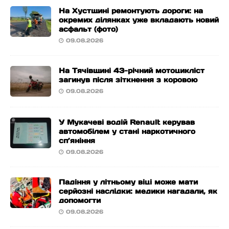
На Хустщині ремонтують дороги: на
окремих ділянках уже вкладають новий
асфальт (фото)
09.08.2026
На Тячівщині 43-річний мотоцикліст
загинув після зіткнення з коровою
09.08.2026
У Мукачеві водій Renault керував
автомобілем у стані наркотичного
сп’яніння
09.08.2026
Падіння у літньому віці може мати
серйозні наслідки: медики нагадали, як
допомогти
09.08.2026