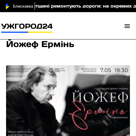
На Хустщині ремонтують дороги: на окремих діля
Йожеф Ермінь