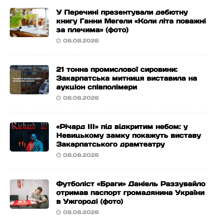
У Перечині презентували дебютну
книгу Ганни Мегели «Коли літа поважні
за плечима» (фото)
08.08.2026
21 тонна промислової сировини:
Закарпатська митниця виставила на
аукціон співполімери
08.08.2026
«Річард ІІІ» під відкритим небом: у
Невицькому замку покажуть виставу
Закарпатського драмтеатру
08.08.2026
Футболіст «Браги» Даніель Раззувайло
отримав паспорт громадянина України
в Ужгороді (фото)
08.08.2026