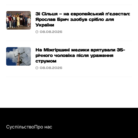
Зі Сільця — на європейський п’єдестал:
Ярослав Брич здобув срібло для
України
08.08.2026
На Міжгірщині медики врятували 35-
річного чоловіка після ураження
струмом
08.08.2026
Суспільство
Про нас