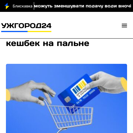
 Ужгорода можуть зменшувати подачу води вночі
кешбек на пальне