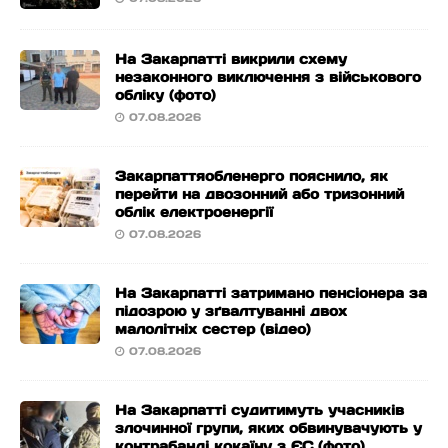
На Закарпатті викрили схему
незаконного виключення з військового
обліку (фото)
07.08.2026
Закарпаттяобленерго пояснило, як
перейти на двозонний або тризонний
облік електроенергії
07.08.2026
На Закарпатті затримано пенсіонера за
підозрою у зґвалтуванні двох
малолітніх сестер (відео)
07.08.2026
На Закарпатті судитимуть учасників
злочинної групи, яких обвинувачують у
контрабанді кокаїну з ЄС (фото)