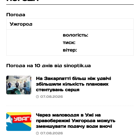
Погода
Ужгород
вологість:
тиск:
вітер:
Погода на 10 днів від
sinoptik.ua
На Закарпатті більш ніж удвічі
збільшили кількість планових
стентувань серця
07.08.2026
Через маловоддя в Ужі на
правобережжі Ужгорода можуть
зменшувати подачу води вночі
07.08.2026