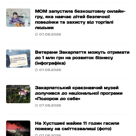
МОМ запустила безкоштовну онлайн-
гру, яка навчає дітей безпечної
поведінки та захисту від торгівлі
людьми
07.08.2026
Ветерани Закарпаття можуть отримати
до 1 млн грн на розвиток бізнесу
(інфографіка)
07.08.2026
Закарпатський краєзнавчий музей
долучився до національної програми
«Подорож до себе»
07.08.2026
На Хустщині майже 11 годин гасили
пожежу на сміттєзвалищі (фото)
07.08.2026