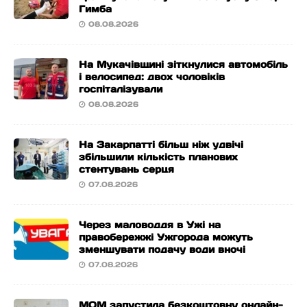
Гимба
08.08.2026
На Мукачівщині зіткнулися автомобіль
і велосипед: двох чоловіків
госпіталізували
08.08.2026
На Закарпатті більш ніж удвічі
збільшили кількість планових
стентувань серця
07.08.2026
Через маловоддя в Ужі на
правобережжі Ужгорода можуть
зменшувати подачу води вночі
07.08.2026
МОМ запустила безкоштовну онлайн-