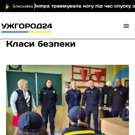
ристка з Дніпра травмувала ногу під час спуску з го
Класи безпеки