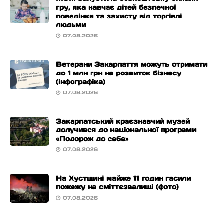
гру, яка навчає дітей безпечної
поведінки та захисту від торгівлі
людьми
07.08.2026
Ветерани Закарпаття можуть отримати
до 1 млн грн на розвиток бізнесу
(інфографіка)
07.08.2026
Закарпатський краєзнавчий музей
долучився до національної програми
«Подорож до себе»
07.08.2026
На Хустщині майже 11 годин гасили
пожежу на сміттєзвалищі (фото)
07.08.2026