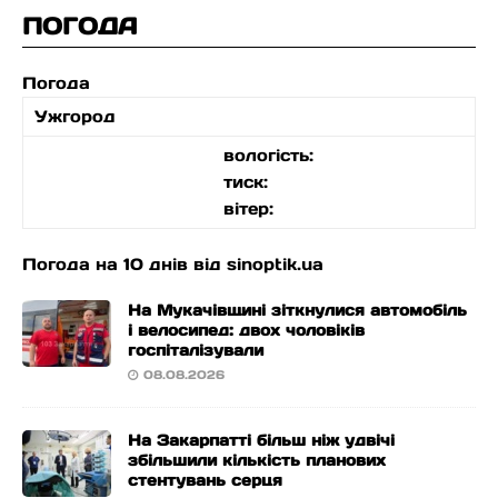
ПОГОДА
Погода
Ужгород
вологість:
тиск:
вітер:
Погода на 10 днів від
sinoptik.ua
На Мукачівщині зіткнулися автомобіль
і велосипед: двох чоловіків
госпіталізували
08.08.2026
На Закарпатті більш ніж удвічі
збільшили кількість планових
стентувань серця