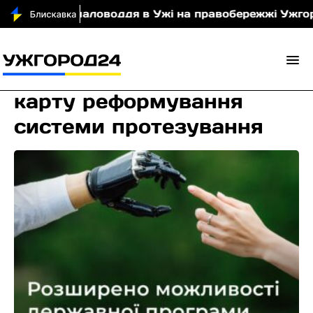
Через маловоддя в Ужі на правобережжі Ужгород
КМУ схвалив Дорожню
карту реформування
системи протезування