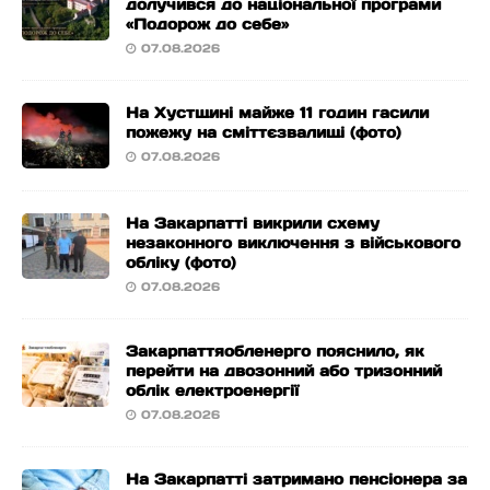
долучився до національної програми
«Подорож до себе»
07.08.2026
На Хустщині майже 11 годин гасили
пожежу на сміттєзвалищі (фото)
07.08.2026
На Закарпатті викрили схему
незаконного виключення з військового
обліку (фото)
07.08.2026
Закарпаттяобленерго пояснило, як
перейти на двозонний або тризонний
облік електроенергії
07.08.2026
На Закарпатті затримано пенсіонера за