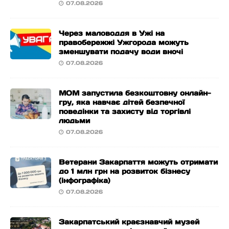
07.08.2026
Через маловоддя в Ужі на
правобережжі Ужгорода можуть
зменшувати подачу води вночі
07.08.2026
МОМ запустила безкоштовну онлайн-
гру, яка навчає дітей безпечної
поведінки та захисту від торгівлі
людьми
07.08.2026
Ветерани Закарпаття можуть отримати
до 1 млн грн на розвиток бізнесу
(інфографіка)
07.08.2026
Закарпатський краєзнавчий музей