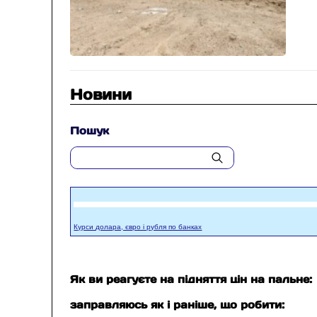
Новини
Пошук
Курси долара, євро і рубля по банках
Як ви реагуєте на підняття цін на пальне:
заправляюсь як і раніше, що робити: