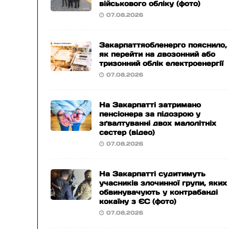
військового обліку (фото)
07.08.2026
Закарпаттяобленерго пояснило,
як перейти на двозонний або
тризонний облік електроенергії
07.08.2026
На Закарпатті затримано
пенсіонера за підозрою у
зґвалтуванні двох малолітніх
сестер (відео)
07.08.2026
На Закарпатті судитимуть
учасників злочинної групи, яких
обвинувачують у контрабанді
кокаїну з ЄС (фото)
07.08.2026