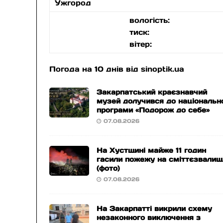
Ужгород
вологість:
тиск:
вітер:
Погода на 10 днів від
sinoptik.ua
Закарпатський краєзнавчий
музей долучився до національн
програми «Подорож до себе»
07.08.2026
На Хустщині майже 11 годин
гасили пожежу на сміттєзвалищ
(фото)
07.08.2026
На Закарпатті викрили схему
незаконного виключення з