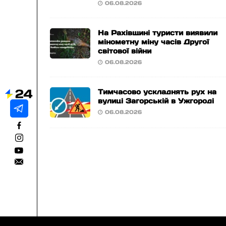
06.08.2026
На Рахівщині туристи виявили
мінометну міну часів Другої
світової війни
06.08.2026
Тимчасово ускладнять рух на
вулиці Загорській в Ужгороді
06.08.2026