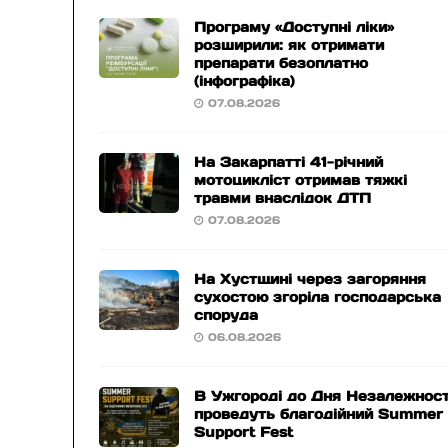
Програму «Доступні ліки»
розширили: як отримати
препарати безоплатно
(інфографіка)
07.08.2026
На Закарпатті 41-річний
мотоцикліст отримав тяжкі
травми внаслідок ДТП
07.08.2026
На Хустщині через загоряння
сухостою згоріла господарська
споруда
06.08.2026
В Ужгороді до Дня Незалежност
проведуть благодійний Summer
Support Fest