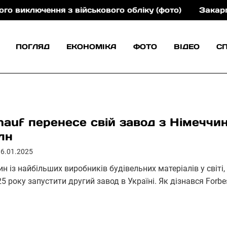
чення з військового обліку (фото)
Закарпаттяобле
ПОГЛЯД
ЕКОНОМІКА
ФОТО
ВІДЕО
С
nauf перенесе свій завод з Німеччи
лн
16.01.2025
н із найбільших виробників будівельних матеріалів у світі
5 року запустити другий завод в Україні. Як дізнався Forbe