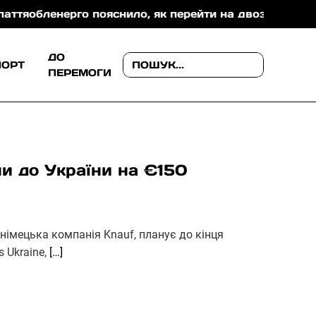
нерго пояснило, як перейти на двозонний або тризон
ДО
ПОРТ
ПЕРЕМОГИ
ни до України на €150
, німецька компанія Knauf, планує до кінця
s Ukraine,
[…]