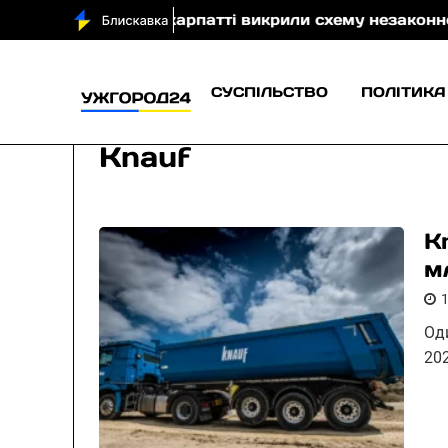
о)
На Закарпатті викрили схему незаконного виклю
СУСПІЛЬСТВО
ПОЛІТИКА
Knauf
K
м
Оди
202