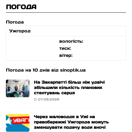
ПОГОДА
Погода
Ужгород
вологість:
тиск:
вітер:
Погода на 10 днів від
sinoptik.ua
На Закарпатті більш ніж удвічі
збільшили кількість планових
стентувань серця
07.08.2026
Через маловоддя в Ужі на
правобережжі Ужгорода можуть
зменшувати подачу води вночі