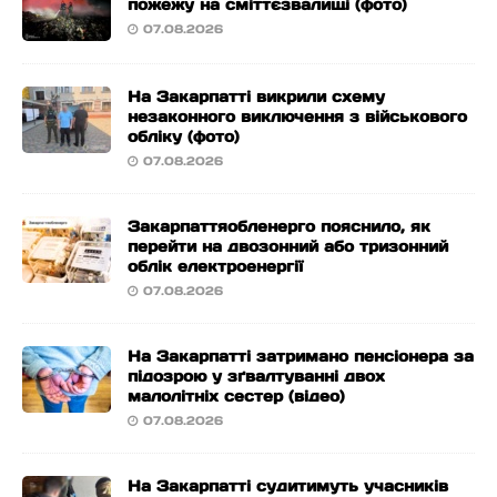
пожежу на сміттєзвалищі (фото)
07.08.2026
На Закарпатті викрили схему
незаконного виключення з військового
обліку (фото)
07.08.2026
Закарпаттяобленерго пояснило, як
перейти на двозонний або тризонний
облік електроенергії
07.08.2026
На Закарпатті затримано пенсіонера за
підозрою у зґвалтуванні двох
малолітніх сестер (відео)
07.08.2026
На Закарпатті судитимуть учасників