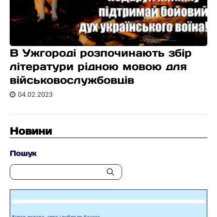
В Ужгороді розпочинають збір
літератури рідною мовою для
військовослужбовців
04.02.2023
Новини
Пошук
Курси долара, євро і рубля по банках