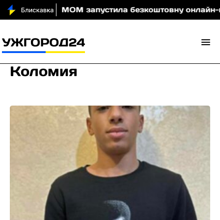
и вночі
МОМ запустила безкоштовну онлайн-гру, я
Коломия