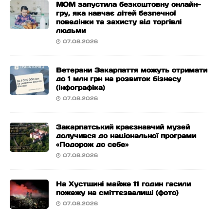
МОМ запустила безкоштовну онлайн-
гру, яка навчає дітей безпечної
поведінки та захисту від торгівлі
людьми
07.08.2026
Ветерани Закарпаття можуть отримати
до 1 млн грн на розвиток бізнесу
(інфографіка)
07.08.2026
Закарпатський краєзнавчий музей
долучився до національної програми
«Подорож до себе»
07.08.2026
На Хустщині майже 11 годин гасили
пожежу на сміттєзвалищі (фото)
07.08.2026