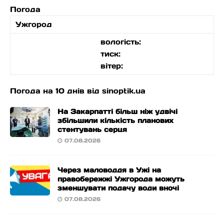
Погода
Ужгород
вологість:
тиск:
вітер:
Погода на 10 днів від
sinoptik.ua
На Закарпатті більш ніж удвічі
збільшили кількість планових
стентувань серця
07.08.2026
Через маловоддя в Ужі на
правобережжі Ужгорода можуть
зменшувати подачу води вночі
07.08.2026