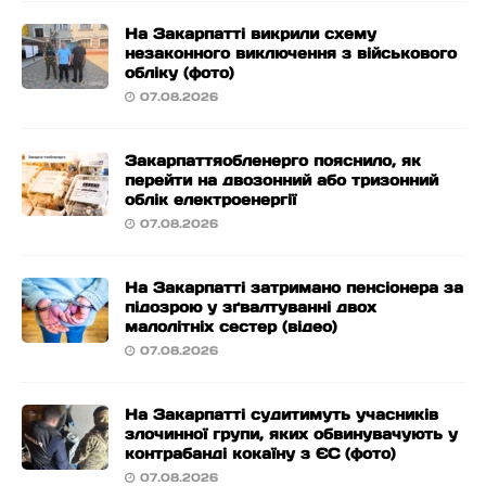
На Закарпатті викрили схему
незаконного виключення з військового
обліку (фото)
07.08.2026
Закарпаттяобленерго пояснило, як
перейти на двозонний або тризонний
облік електроенергії
07.08.2026
На Закарпатті затримано пенсіонера за
підозрою у зґвалтуванні двох
малолітніх сестер (відео)
07.08.2026
На Закарпатті судитимуть учасників
злочинної групи, яких обвинувачують у
контрабанді кокаїну з ЄС (фото)
07.08.2026